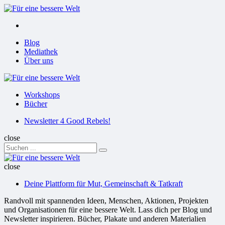
Menu
Suchen
Menu
Blog
Mediathek
Über uns
Für
eine
Workshops
bessere
Bücher
Welt
Suchen
Newsletter 4 Good Rebels!
close
Search
Suchen
for:
Für
eine
close
bessere
Deine Plattform für Mut, Gemeinschaft & Tatkraft
Welt
Randvoll mit spannenden Ideen, Menschen, Aktionen, Projekten
und Organisationen für eine bessere Welt. Lass dich per Blog und
Newsletter inspirieren. Bücher, Plakate und anderen Materialien