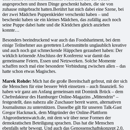
angesprochen und ihnen Dinge geschenkt haben, die sie von
zuhause mitgebracht hatten.Berührt hat mich dabei eine Szene, bei
der zwei Mädchen Puppenkleider verschenkt haben – und
beschenkt haben sie ein kleines Mädchen, das zufällig auch noch
seine Puppe dabei hatte und die Kleidchen gleich anziehen
konnte…
Besonders beeindruckend war auch das Foodshariment, bei dem
einige Teilnehmer aus geretteten Lebensmitteln unglaublich kreative
und auch noch gut schmeckende Häppchen gezaubert haben: Der
wirklich krönende Abschluss der Konferenz war damit das
gemeinsame Feiern, Essen und Netzwerken. Solche Momente
schaffen noch mal eine besondere Verbindung zwischen allen – das
hatte schon etwas Magisches.
Marek Rohde:
Mich hat die große Bereitschaft gefreut, mit der sich
die Menschen für eine bessere Welt einsetzen – auch finanziell. So
haben wir ganz am Anfang gemeinsam mit Dominik Brück – dem
Chefredakteur des Hamburger Online-Magazins „Mittendrin“ –
festgestellt, dass nahezu alle Zuschauer bereit waren, alternativen
Journalismus zu unterstützen. Dasselbe gilt für unseren Talk-Gast
Gregor Hackmack, dem Mitgründer der Online-Plattform
Abgeordnetenwatch.de, mit dem wir über neue Formen der
demokratischen Beteiligung sprachen. Das hat die Menschen
ebenfalls sehr bewegt. Und auch das Genossenschaftskonzept 2.0,