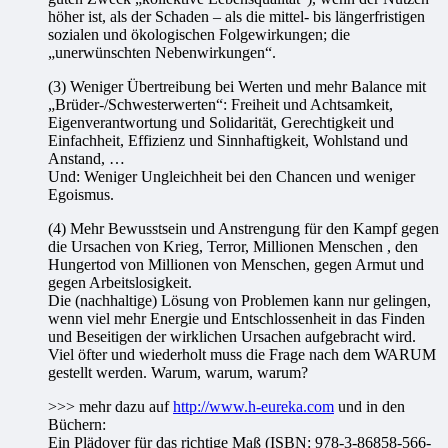
höher ist, als der Schaden – als die mittel- bis längerfristigen
sozialen und ökologischen Folgewirkungen; die
„unerwünschten Nebenwirkungen“.
(3) Weniger Übertreibung bei Werten und mehr Balance mit
„Brüder-/Schwesterwerten“: Freiheit und Achtsamkeit,
Eigenverantwortung und Solidarität, Gerechtigkeit und
Einfachheit, Effizienz und Sinnhaftigkeit, Wohlstand und
Anstand, …
Und: Weniger Ungleichheit bei den Chancen und weniger
Egoismus.
(4) Mehr Bewusstsein und Anstrengung für den Kampf gegen
die Ursachen von Krieg, Terror, Millionen Menschen , den
Hungertod von Millionen von Menschen, gegen Armut und
gegen Arbeitslosigkeit.
Die (nachhaltige) Lösung von Problemen kann nur gelingen,
wenn viel mehr Energie und Entschlossenheit in das Finden
und Beseitigen der wirklichen Ursachen aufgebracht wird.
Viel öfter und wiederholt muss die Frage nach dem WARUM
gestellt werden. Warum, warum, warum?
>>> mehr dazu auf
http://www.h-eureka.com
und in den
Büchern:
Ein Plädoyer für das richtige Maß (ISBN: 978-3-86858-566-