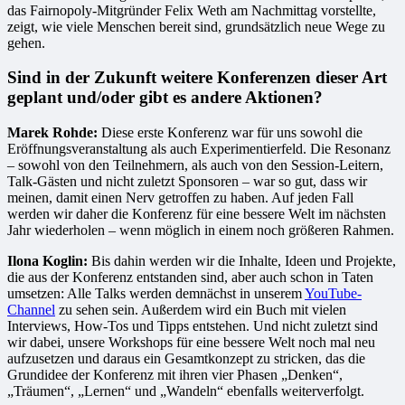
das Fairnopoly-Mitgründer Felix Weth am Nachmittag vorstellte,
zeigt, wie viele Menschen bereit sind, grundsätzlich neue Wege zu
gehen.
Sind in der Zukunft weitere Konferenzen dieser Art
geplant und/oder gibt es andere Aktionen?
Marek Rohde:
Diese erste Konferenz war für uns sowohl die
Eröffnungsveranstaltung als auch Experimentierfeld. Die Resonanz
– sowohl von den Teilnehmern, als auch von den Session-Leitern,
Talk-Gästen und nicht zuletzt Sponsoren – war so gut, dass wir
meinen, damit einen Nerv getroffen zu haben. Auf jeden Fall
werden wir daher die Konferenz für eine bessere Welt im nächsten
Jahr wiederholen – wenn möglich in einem noch größeren Rahmen.
Ilona Koglin:
Bis dahin werden wir die Inhalte, Ideen und Projekte,
die aus der Konferenz entstanden sind, aber auch schon in Taten
umsetzen: Alle Talks werden demnächst in unserem
YouTube-
Channel
zu sehen sein. Außerdem wird ein Buch mit vielen
Interviews, How-Tos und Tipps entstehen. Und nicht zuletzt sind
wir dabei, unsere Workshops für eine bessere Welt noch mal neu
aufzusetzen und daraus ein Gesamtkonzept zu stricken, das die
Grundidee der Konferenz mit ihren vier Phasen „Denken“,
„Träumen“, „Lernen“ und „Wandeln“ ebenfalls weiterverfolgt.