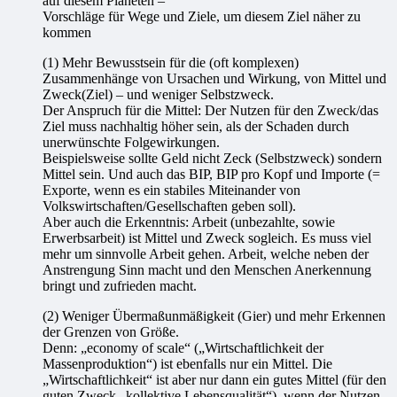
auf diesem Planeten –
Vorschläge für Wege und Ziele, um diesem Ziel näher zu
kommen
(1) Mehr Bewusstsein für die (oft komplexen)
Zusammenhänge von Ursachen und Wirkung, von Mittel und
Zweck(Ziel) – und weniger Selbstzweck.
Der Anspruch für die Mittel: Der Nutzen für den Zweck/das
Ziel muss nachhaltig höher sein, als der Schaden durch
unerwünschte Folgewirkungen.
Beispielsweise sollte Geld nicht Zeck (Selbstzweck) sondern
Mittel sein. Und auch das BIP, BIP pro Kopf und Importe (=
Exporte, wenn es ein stabiles Miteinander von
Volkswirtschaften/Gesellschaften geben soll).
Aber auch die Erkenntnis: Arbeit (unbezahlte, sowie
Erwerbsarbeit) ist Mittel und Zweck sogleich. Es muss viel
mehr um sinnvolle Arbeit gehen. Arbeit, welche neben der
Anstrengung Sinn macht und den Menschen Anerkennung
bringt und zufrieden macht.
(2) Weniger Übermaßunmäßigkeit (Gier) und mehr Erkennen
der Grenzen von Größe.
Denn: „economy of scale“ („Wirtschaftlichkeit der
Massenproduktion“) ist ebenfalls nur ein Mittel. Die
„Wirtschaftlichkeit“ ist aber nur dann ein gutes Mittel (für den
guten Zweck „kollektive Lebensqualität“), wenn der Nutzen