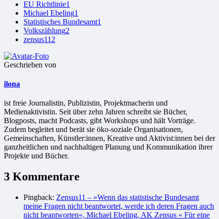
EU Richtlinie
1
Michael Ebeling
1
Statistisches Bundesamt
1
Volkszählung
2
zensus11
2
Geschrieben von
ilona
ist freie Jour­na­lis­tin, Publizistin, Projekt­ma­che­rin und
Medienaktivistin. Seit über zehn Jahren schreibt sie Bücher,
Blogposts, macht Podcasts, gibt Workshops und hält Vorträge.
Zudem begleitet und berät sie öko-soziale Organisationen,
Gemeinschaften, Künstler:innen, Kreative und Aktivist:innen bei der
ganzheitlichen und nachhaltigen Planung und Kommunikation ihrer
Projekte und Bücher.
3 Kommentare
Pingback:
Zensus11 – »Wenn das statistische Bundesamt
meine Fragen nicht beantwortet, werde ich deren Fragen auch
nicht beantworten«, Michael Ebeling, AK Zensus « Für eine