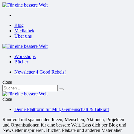
Menu
Suchen
Menu
Blog
Mediathek
Über uns
Für
eine
Workshops
bessere
Bücher
Welt
Suchen
Newsletter 4 Good Rebels!
close
Search
Suchen
for:
Für
eine
close
bessere
Deine Plattform für Mut, Gemeinschaft & Tatkraft
Welt
Randvoll mit spannenden Ideen, Menschen, Aktionen, Projekten
und Organisationen für eine bessere Welt. Lass dich per Blog und
Newsletter inspirieren. Bücher, Plakate und anderen Materialien