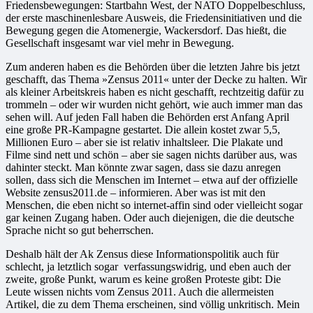
Friedensbewegungen: Startbahn West, der NATO Doppelbeschluss,
der erste maschinenlesbare Ausweis, die Friedensinitiativen und die
Bewegung gegen die Atomenergie, Wackersdorf. Das hießt, die
Gesellschaft insgesamt war viel mehr in Bewegung.
Zum anderen haben es die Behörden über die letzten Jahre bis jetzt
geschafft, das Thema »Zensus 2011« unter der Decke zu halten. Wir
als kleiner Arbeitskreis haben es nicht geschafft, rechtzeitig dafür zu
trommeln – oder wir wurden nicht gehört, wie auch immer man das
sehen will. Auf jeden Fall haben die Behörden erst Anfang April
eine große PR-Kampagne gestartet. Die allein kostet zwar 5,5,
Millionen Euro – aber sie ist relativ inhaltsleer. Die Plakate und
Filme sind nett und schön – aber sie sagen nichts darüber aus, was
dahinter steckt. Man könnte zwar sagen, dass sie dazu anregen
sollen, dass sich die Menschen im Internet – etwa auf der offizielle
Website zensus2011.de – informieren. Aber was ist mit den
Menschen, die eben nicht so internet-affin sind oder vielleicht sogar
gar keinen Zugang haben. Oder auch diejenigen, die die deutsche
Sprache nicht so gut beherrschen.
Deshalb hält der Ak Zensus diese Informationspolitik auch für
schlecht, ja letztlich sogar verfassungswidrig, und eben auch der
zweite, große Punkt, warum es keine großen Proteste gibt: Die
Leute wissen nichts vom Zensus 2011. Auch die allermeisten
Artikel, die zu dem Thema erscheinen, sind völlig unkritisch. Mein