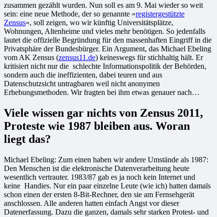
zusammen gezählt wurden. Nun soll es am 9. Mai wieder so weit
sein: eine neue Methode, der so genannte »
registergestützte
Zensus
«, soll zeigen, wo wir künftig Universitätsplätze,
Wohnungen, Altenheime und vieles mehr benötigen. So jedenfalls
lautet die offizielle Begründung für den massenhaften Eingriff in die
Privatsphäre der Bundesbürger. Ein Argument, das Michael Ebeling
vom AK Zensus (
zensus11.de
) keineswegs für stichhaltig hält. Er
kritisiert nicht nur die schlechte Informationspolitik der Behörden,
sondern auch die ineffizienten, dabei teuren und aus
Datenschutzsicht untragbaren weil nicht anonymen
Erhebungsmethoden. Wir fragten bei ihm etwas genauer nach…
Viele wissen gar nichts von Zensus 2011,
Proteste wie 1987 bleiben aus. Woran
liegt das?
Michael Ebeling: Zum einen haben wir andere Umstände als 1987:
Den Menschen ist die elektronische Datenverarbeitung heute
wesentlich vertrauter. 1983/87 gab es ja noch kein Internet und
keine Handies. Nur ein paar einzelne Leute (wie ich) hatten damals
schon einen der ersten 8-Bit-Rechner, den sie am Fernsehgerät
anschlossen. Alle anderen hatten einfach Angst vor dieser
Datenerfassung. Dazu die ganzen, damals sehr starken Protest- und