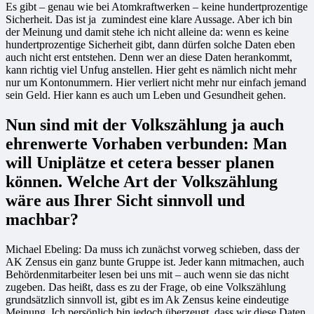
Es gibt – genau wie bei Atomkraftwerken – keine hundertprozentige
Sicherheit. Das ist ja zumindest eine klare Aussage. Aber ich bin
der Meinung und damit stehe ich nicht alleine da: wenn es keine
hundertprozentige Sicherheit gibt, dann dürfen solche Daten eben
auch nicht erst entstehen. Denn wer an diese Daten herankommt,
kann richtig viel Unfug anstellen. Hier geht es nämlich nicht mehr
nur um Kontonummern. Hier verliert nicht mehr nur einfach jemand
sein Geld. Hier kann es auch um Leben und Gesundheit gehen.
Nun sind mit der Volkszählung ja auch
ehrenwerte Vorhaben verbunden: Man
will Uniplätze et cetera besser planen
können. Welche Art der Volkszählung
wäre aus Ihrer Sicht sinnvoll und
machbar?
Michael Ebeling: Da muss ich zunächst vorweg schieben, dass der
AK Zensus ein ganz bunte Gruppe ist. Jeder kann mitmachen, auch
Behördenmitarbeiter lesen bei uns mit – auch wenn sie das nicht
zugeben. Das heißt, dass es zu der Frage, ob eine Volkszählung
grundsätzlich sinnvoll ist, gibt es im Ak Zensus keine eindeutige
Meinung. Ich persönlich bin jedoch überzeugt, dass wir diese Daten