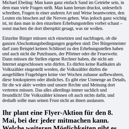
Michael Ebeling: Man kann ganz einfach Sand im Getriebe sein, in
dem man viele Fragen stellt. Man kann herum druckst, unleserlich
schreiben, Fragen in einer anderen Art und Weise beantworten, den
Leuten ein bisschen auf die Nerven gehen. Was jedoch ganz wichtig
ist, ist dass man in den einzelnen Erhebungsstellen vorbei schaut –
sonst machen die dort überspitzt gesagt, was sie wollen.
Einzelne Bürger müssen sich einsetzten und nachfragen, ob die
ganzen Abschottungsbedingungen gegeben sind: Der Bürgermeister
darf zum Beispiel keinen Schlüssel zu den Erhebungsstellen haben
und auch nicht die Putzfrauen, der Pförtner oder die Feuerwehr.
Dann müssen die Stellen eigene Rechner haben, die nicht am
Internet angeschlossen sein dürfen. Es dürfen keine Radikalen als
Volkszähler eingestellt werden, die Volkszähler dürfen die
ausgefüllten Fragebögen keine vier Wochen zuhause aufbewahren,
diese fotokopieren oder ähnliches. Es gibt eine Unmenge an Details,
für die wir aktiv werden und unsere Rechte und Meinung dort
vertreten müssen. Das alles allerdings immer sachlich und
freundlich! Die Volkszähler können oft auch nichts dafür, und
deshalb sollte man seinen Frust nicht an ihnen auslassen.
Ihr plant eine Flyer-Aktion für den 8.
Mai, bei der jeder mitmachen kann.
Welche weiteren Möglichkeiten gibt es,