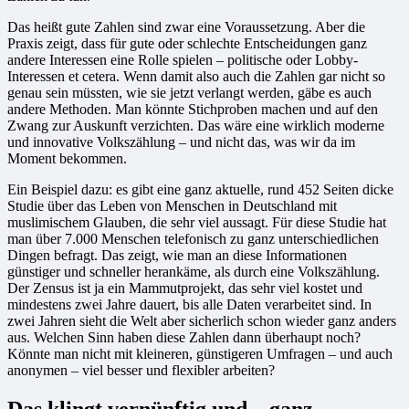
Das heißt gute Zahlen sind zwar eine Voraussetzung. Aber die
Praxis zeigt, dass für gute oder schlechte Entscheidungen ganz
andere Interessen eine Rolle spielen – politische oder Lobby-
Interessen et cetera. Wenn damit also auch die Zahlen gar nicht so
genau sein müssten, wie sie jetzt verlangt werden, gäbe es auch
andere Methoden. Man könnte Stichproben machen und auf den
Zwang zur Auskunft verzichten. Das wäre eine wirklich moderne
und innovative Volkszählung – und nicht das, was wir da im
Moment bekommen.
Ein Beispiel dazu: es gibt eine ganz aktuelle, rund 452 Seiten dicke
Studie über das Leben von Menschen in Deutschland mit
muslimischem Glauben, die sehr viel aussagt. Für diese Studie hat
man über 7.000 Menschen telefonisch zu ganz unterschiedlichen
Dingen befragt. Das zeigt, wie man an diese Informationen
günstiger und schneller herankäme, als durch eine Volkszählung.
Der Zensus ist ja ein Mammutprojekt, das sehr viel kostet und
mindestens zwei Jahre dauert, bis alle Daten verarbeitet sind. In
zwei Jahren sieht die Welt aber sicherlich schon wieder ganz anders
aus. Welchen Sinn haben diese Zahlen dann überhaupt noch?
Könnte man nicht mit kleineren, günstigeren Umfragen – und auch
anonymen – viel besser und flexibler arbeiten?
Das klingt vernünftig und – ganz