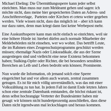
Michael Ebeling: Die Übermittlungssperre kann jeder selbst
einrichten. Man muss nur zum Meldeamt gehen und sagen: ich
möchte nicht, dass meine hier gespeicherten Daten an Adress- und
Anschriftenverlage, Parteien oder Kirchen et cetera weiter gegeben
werden. Viele wissen nicht, dass das möglich ist – aber ich kann
nur dazu raten, denn man kriegt dann fast keine Werbepost mehr.
Eine Auskunftssperre kann man nicht einfach so einrichten, weil sie
eine höhere Hürde ist: hierbei dürfen auch normale Mitarbeiter der
Meldebehörden nicht einsehen, wer wo wohnt. Das betrifft Leute,
die im Rahmen eines Zeugenschutzprogramms geschützt werden
müssen; ehemalige Nazis oder Linksradikale, die aus der Szene
ausgestiegen sind und vielleicht eine neue Existenz bekommen
haben; Stalking-Opfer oder Richter, die bei besonders sensiblen
Bereichen an Leib und Leben bedroht sein können; Prominente.
Nun wurde die Information, ob jemand solch eine Sperre
eingerichtet hat und vor allem auch warum, zentral zusammen
getragen. Es ist für mich völlig unverständlich, was das mit einer
Volkszählung zu tun hat. In jedem Fall ist damit Ende letzten Jahres
schon eine zentrale Datenbank entstanden, die höchst riskant ist,
denn selbst hochrangige Vertreter der Bundesämter haben mir
gesagt: wir können nicht hundertprozentig ausschließen, dass diese
Daten nicht irgendwann mal leckschlagen und heraus kommen.