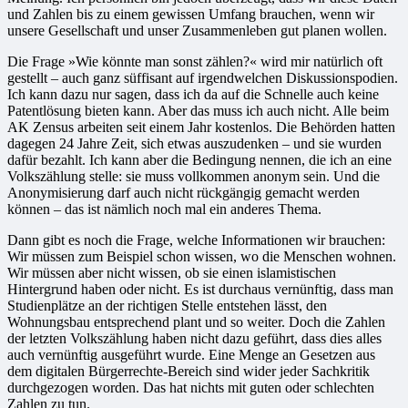
und Zahlen bis zu einem gewissen Umfang brauchen, wenn wir
unsere Gesellschaft und unser Zusammenleben gut planen wollen.
Die Frage »Wie könnte man sonst zählen?« wird mir natürlich oft
gestellt – auch ganz süffisant auf irgendwelchen Diskussionspodien.
Ich kann dazu nur sagen, dass ich da auf die Schnelle auch keine
Patentlösung bieten kann. Aber das muss ich auch nicht. Alle beim
AK Zensus arbeiten seit einem Jahr kostenlos. Die Behörden hatten
dagegen 24 Jahre Zeit, sich etwas auszudenken – und sie wurden
dafür bezahlt. Ich kann aber die Bedingung nennen, die ich an eine
Volkszählung stelle: sie muss vollkommen anonym sein. Und die
Anonymisierung darf auch nicht rückgängig gemacht werden
können – das ist nämlich noch mal ein anderes Thema.
Dann gibt es noch die Frage, welche Informationen wir brauchen:
Wir müssen zum Beispiel schon wissen, wo die Menschen wohnen.
Wir müssen aber nicht wissen, ob sie einen islamistischen
Hintergrund haben oder nicht. Es ist durchaus vernünftig, dass man
Studienplätze an der richtigen Stelle entstehen lässt, den
Wohnungsbau entsprechend plant und so weiter. Doch die Zahlen
der letzten Volkszählung haben nicht dazu geführt, dass dies alles
auch vernünftig ausgeführt wurde. Eine Menge an Gesetzen aus
dem digitalen Bürgerrechte-Bereich sind wider jeder Sachkritik
durchgezogen worden. Das hat nichts mit guten oder schlechten
Zahlen zu tun.