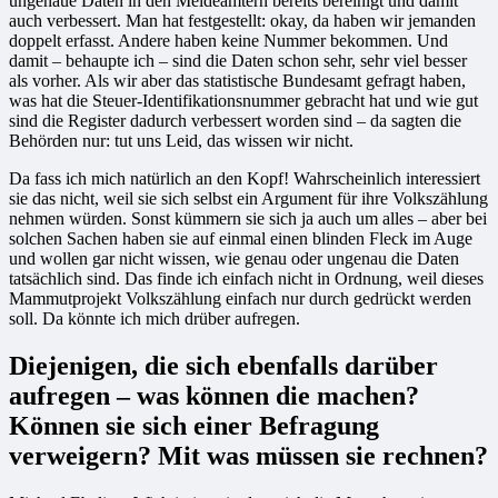
ungenaue Daten in den Meldeämtern bereits bereinigt und damit
auch verbessert. Man hat festgestellt: okay, da haben wir jemanden
doppelt erfasst. Andere haben keine Nummer bekommen. Und
damit – behaupte ich – sind die Daten schon sehr, sehr viel besser
als vorher. Als wir aber das statistische Bundesamt gefragt haben,
was hat die Steuer-Identifikationsnummer gebracht hat und wie gut
sind die Register dadurch verbessert worden sind – da sagten die
Behörden nur: tut uns Leid, das wissen wir nicht.
Da fass ich mich natürlich an den Kopf! Wahrscheinlich interessiert
sie das nicht, weil sie sich selbst ein Argument für ihre Volkszählung
nehmen würden. Sonst kümmern sie sich ja auch um alles – aber bei
solchen Sachen haben sie auf einmal einen blinden Fleck im Auge
und wollen gar nicht wissen, wie genau oder ungenau die Daten
tatsächlich sind. Das finde ich einfach nicht in Ordnung, weil dieses
Mammutprojekt Volkszählung einfach nur durch gedrückt werden
soll. Da könnte ich mich drüber aufregen.
Diejenigen, die sich ebenfalls darüber
aufregen – was können die machen?
Können sie sich einer Befragung
verweigern? Mit was müssen sie rechnen?