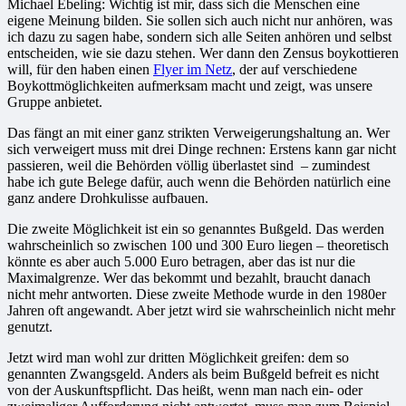
Michael Ebeling: Wichtig ist mir, dass sich die Menschen eine
eigene Meinung bilden. Sie sollen sich auch nicht nur anhören, was
ich dazu zu sagen habe, sondern sich alle Seiten anhören und selbst
entscheiden, wie sie dazu stehen. Wer dann den Zensus boykottieren
will, für den haben einen
Flyer im Netz
, der auf verschiedene
Boykottmöglichkeiten aufmerksam macht und zeigt, was unsere
Gruppe anbietet.
Das fängt an mit einer ganz strikten Verweigerungshaltung an. Wer
sich verweigert muss mit drei Dinge rechnen: Erstens kann gar nicht
passieren, weil die Behörden völlig überlastet sind – zumindest
habe ich gute Belege dafür, auch wenn die Behörden natürlich eine
ganz andere Drohkulisse aufbauen.
Die zweite Möglichkeit ist ein so genanntes Bußgeld. Das werden
wahrscheinlich so zwischen 100 und 300 Euro liegen – theoretisch
könnte es aber auch 5.000 Euro betragen, aber das ist nur die
Maximalgrenze. Wer das bekommt und bezahlt, braucht danach
nicht mehr antworten. Diese zweite Methode wurde in den 1980er
Jahren oft angewandt. Aber jetzt wird sie wahrscheinlich nicht mehr
genutzt.
Jetzt wird man wohl zur dritten Möglichkeit greifen: dem so
genannten Zwangsgeld. Anders als beim Bußgeld befreit es nicht
von der Auskunftspflicht. Das heißt, wenn man nach ein- oder