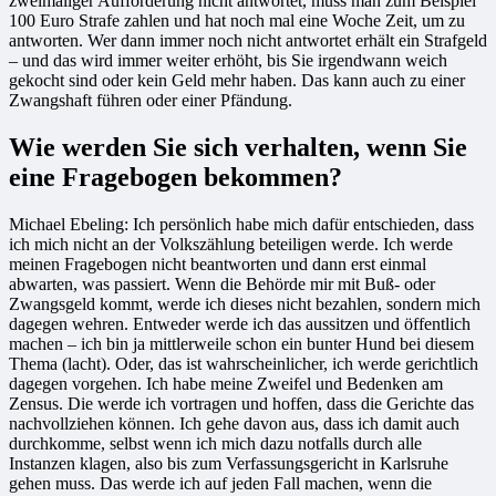
zweimaliger Aufforderung nicht antwortet, muss man zum Beispiel
100 Euro Strafe zahlen und hat noch mal eine Woche Zeit, um zu
antworten. Wer dann immer noch nicht antwortet erhält ein Strafgeld
– und das wird immer weiter erhöht, bis Sie irgendwann weich
gekocht sind oder kein Geld mehr haben. Das kann auch zu einer
Zwangshaft führen oder einer Pfändung.
Wie werden Sie sich verhalten, wenn Sie
eine Fragebogen bekommen?
Michael Ebeling: Ich persönlich habe mich dafür entschieden, dass
ich mich nicht an der Volkszählung beteiligen werde. Ich werde
meinen Fragebogen nicht beantworten und dann erst einmal
abwarten, was passiert. Wenn die Behörde mir mit Buß- oder
Zwangsgeld kommt, werde ich dieses nicht bezahlen, sondern mich
dagegen wehren. Entweder werde ich das aussitzen und öffentlich
machen – ich bin ja mittlerweile schon ein bunter Hund bei diesem
Thema (lacht). Oder, das ist wahrscheinlicher, ich werde gerichtlich
dagegen vorgehen. Ich habe meine Zweifel und Bedenken am
Zensus. Die werde ich vortragen und hoffen, dass die Gerichte das
nachvollziehen können. Ich gehe davon aus, dass ich damit auch
durchkomme, selbst wenn ich mich dazu notfalls durch alle
Instanzen klagen, also bis zum Verfassungsgericht in Karlsruhe
gehen muss. Das werde ich auf jeden Fall machen, wenn die