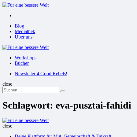
Menu
Suchen
Menu
Blog
Mediathek
Über uns
Für
eine
Workshops
bessere
Bücher
Welt
Suchen
Newsletter 4 Good Rebels!
close
Search
Suchen
for:
Schlagwort:
eva-pusztai-fahidi
Für
eine
close
bessere
Deine Plattform für Mut, Gemeinschaft & Tatkraft
Welt