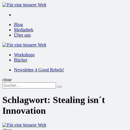
Menu
Suchen
Menu
Blog
Mediathek
Über uns
Für
eine
Workshops
bessere
Bücher
Welt
Suchen
Newsletter 4 Good Rebels!
close
Search
Suchen
for:
Schlagwort:
Stealing isn´t
Innovation
Für
eine