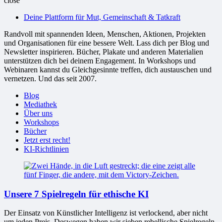
close
bessere
Deine Plattform für Mut, Gemeinschaft & Tatkraft
Welt
Randvoll mit spannenden Ideen, Menschen, Aktionen, Projekten
und Organisationen für eine bessere Welt. Lass dich per Blog und
Newsletter inspirieren. Bücher, Plakate und anderen Materialien
unterstützen dich bei deinem Engagement. In Workshops und
Webinaren kannst du Gleichgesinnte treffen, dich austauschen und
vernetzen. Und das seit 2007.
Blog
Mediathek
Über uns
Workshops
Bücher
Jetzt erst recht!
KI-Richtlinien
Unsere 7 Spielregeln für ethische KI
Der Einsatz von Künstlicher Intelligenz ist verlockend, aber nicht
um jeden Preis. Deswegen haben wir sieben rebellische Spielregeln