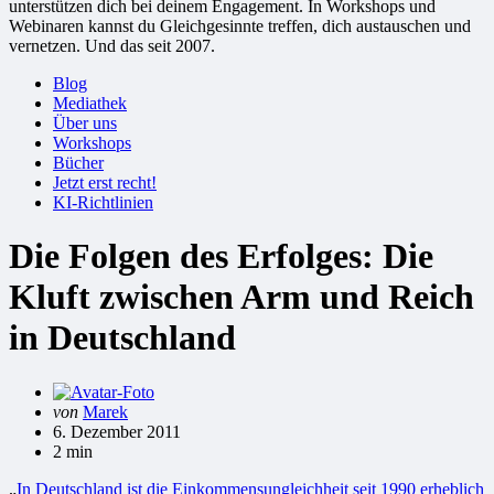
unterstützen dich bei deinem Engagement. In Workshops und
Webinaren kannst du Gleichgesinnte treffen, dich austauschen und
vernetzen. Und das seit 2007.
Blog
Mediathek
Über uns
Workshops
Bücher
Jetzt erst recht!
KI-Richtlinien
Die Folgen des Erfolges: Die
Kluft zwischen Arm und Reich
in Deutschland
Gepostet
von
Marek
von
6. Dezember 2011
2 min
„
In Deutschland ist die Einkommensungleichheit seit 1990 erheblich