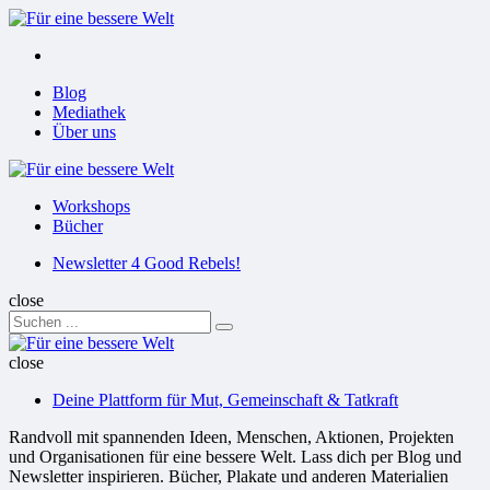
Menu
Suchen
Menu
Blog
Mediathek
Über uns
Für
eine
Workshops
bessere
Bücher
Welt
Suchen
Newsletter 4 Good Rebels!
close
Search
Suchen
for:
Für
eine
close
bessere
Deine Plattform für Mut, Gemeinschaft & Tatkraft
Welt
Randvoll mit spannenden Ideen, Menschen, Aktionen, Projekten
und Organisationen für eine bessere Welt. Lass dich per Blog und
Newsletter inspirieren. Bücher, Plakate und anderen Materialien