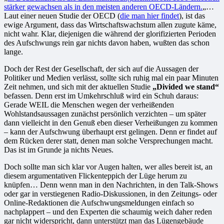
stärker gewachsen als in den meisten anderen OECD-Ländern.
„…
Laut einer neuen Studie der OECD (
die man hier findet
), ist das
ewige Argument, dass das Wirtschaftswachstum allen zugute käme,
nicht wahr. Klar, diejenigen die während der glorifizierten Perioden
des Aufschwungs rein gar nichts davon haben, wußten das schon
lange.
Doch der Rest der Gesellschaft, der sich auf die Aussagen der
Politiker und Medien verlässt, sollte sich ruhig mal ein paar Minuten
Zeit nehmen, und sich mit der aktuellen Studie
„Divided we stand“
befassen. Denn erst im Umkehrschluß wird ein Schuh daraus:
Gerade WEIL die Menschen wegen der verheißenden
Wohlstandsaussagen zunächst persönlich verzichten – um später
dann vielleicht in den Genuß eben dieser Verheißungen zu kommen
– kann der Aufschwung überhaupt erst gelingen. Denn er findet auf
dem Rücken derer statt, denen man solche Versprechungen macht.
Das ist im Grunde ja nichts Neues.
Doch sollte man sich klar vor Augen halten, wer alles bereit ist, an
diesem argumentativen Flickenteppich der Lüge herum zu
knüpfen… Denn wenn man in den Nachrichten, in den Talk-Shows
oder gar in verstiegenen Radio-Diskussionen, in den Zeitungs- oder
Online-Redaktionen die Aufschwungsmeldungen einfach so
nachplappert – und den Experten die schaumig weich daher reden
gar nicht widerspricht, dann unterstützt man das Lügengebäude