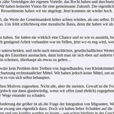
as zähe Verteidigen der eigenen Vorteile, das Recht haben und durchse
Wir haben keinerlei Vision für eine gemeinsame Zukunft. Die eigentli
Ressentiments haben wir nie abgelegt. Jetzt kommen sie wieder hoch.
ft, die Werte der Gemeinsamkeit höher achten würden, als uns selbst. Do
n. Uns fehlt schlichtweg eine moralische Basis, denn die haben wir als
kus haben. Sie hatten nie wirklich eine Chance und so wie es aussieht
 genügend Arbeit vorhanden war im Stillen, jetzt wo es eng wird, wer
terscheiden, und nicht nach menschlichen, gesellschaftlichen Werten. 
ng des Einzelnen ausmachen, dann holt man sie sich eben auf anderen
ein scheinen, überhaupt als etwas zu gelten…
 Es wäre kein Problem dem Treiben von Jugendbanden, von Kleinkrimine
etzung rechtsstaatlicher Mittel. Wir haben jedoch keine Mittel, um un
en es von sich selbst behaupten.
chen Motiven zugesehen. Nicht alle, aber die meisten. Gewalt ist die Fo
edoch nur dann glaubwürdig, wenn wir offen (und ehrlich) zugegeben, da
re Wege einander zu schaden.
rderung die größer ist als die Frage der Integration von Migranten. Wi
krise zwang uns eigentlich dazu. Doch wir haben lieber Schulden auf di
alten und uns kopflos werden zu lassen – wie schon häufiger in der Ge