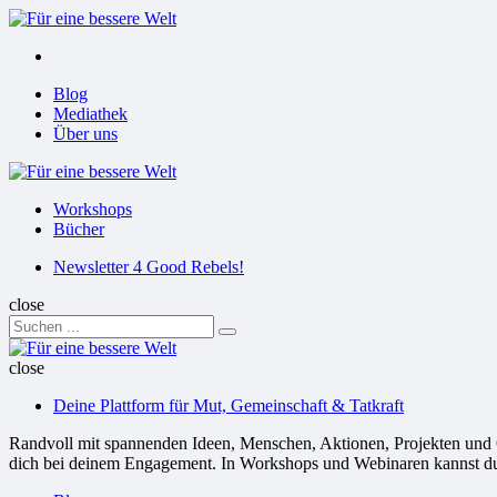
Menu
Suchen
Menu
Blog
Mediathek
Über uns
Für
eine
Workshops
bessere
Bücher
Welt
Suchen
Newsletter 4 Good Rebels!
close
Search
Suchen
for:
Für
eine
close
bessere
Deine Plattform für Mut, Gemeinschaft & Tatkraft
Welt
Randvoll mit spannenden Ideen, Menschen, Aktionen, Projekten und Or
dich bei deinem Engagement. In Workshops und Webinaren kannst du G