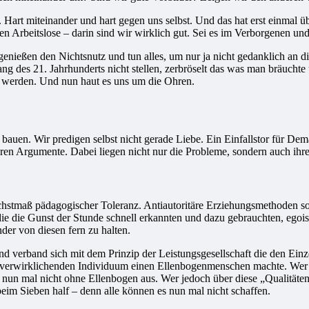
 Hart miteinander und hart gegen uns selbst. Und das hat erst einmal ü
Arbeitslose – darin sind wir wirklich gut. Sei es im Verborgenen und
genießen den Nichtsnutz und tun alles, um nur ja nicht gedanklich an 
ng des 21. Jahrhunderts nicht stellen, zerbröselt das was man bräuchte
 werden. Und nun haut es uns um die Ohren.
 bauen. Wir predigen selbst nicht gerade Liebe. Ein Einfallstor für De
ren Argumente. Dabei liegen nicht nur die Probleme, sondern auch i
hstmaß pädagogischer Toleranz. Antiautoritäre Erziehungsmethoden soll
e die Gunst der Stunde schnell erkannten und dazu gebrauchten, egoisti
der von diesen fern zu halten.
und verband sich mit dem Prinzip der Leistungsgesellschaft die den Einz
bst verwirklichenden Individuum einen Ellenbogenmenschen machte. Wer a
t nun mal nicht ohne Ellenbogen aus. Wer jedoch über diese „Qualitäten
beim Sieben half – denn alle können es nun mal nicht schaffen.