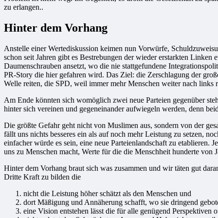
zu erlangen..
Hinter dem Vorhang
Anstelle einer Wertediskussion keimen nun Vorwürfe, Schuldzuweisun
schon seit Jahren gibt es Bestrebungen der wieder erstarkten Linken e
Daumenschrauben ansetzt, wo die nie stattgefundene Integrationspoliti
PR-Story die hier gefahren wird. Das Ziel: die Zerschlagung der gro
Welle reiten, die SPD, weil immer mehr Menschen weiter nach links 
Am Ende könnten sich womöglich zwei neue Parteien gegenüber stehe
hinter sich vereinen und gegeneinander aufwiegeln werden, denn beid
Die größte Gefahr geht nicht von Muslimen aus, sondern von der ges
fällt uns nichts besseres ein als auf noch mehr Leistung zu setzen,
einfacher würde es sein, eine neue Parteienlandschaft zu etablieren. J
uns zu Menschen macht, Werte für die die Menschheit hunderte von J
Hinter dem Vorhang braut sich was zusammen und wir täten gut daran,
Dritte Kraft zu bilden die
nicht die Leistung höher schätzt als den Menschen und
dort Mäßigung und Annäherung schafft, wo sie dringend gebote
eine Vision entstehen lässt die für alle genügend Perspektiven of