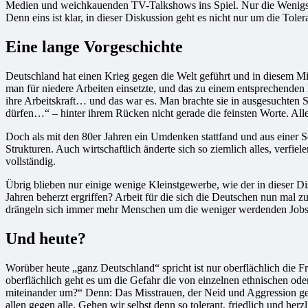
Medien und weichkauenden TV-Talkshows ins Spiel. Nur die Wenigste
Denn eins ist klar, in dieser Diskussion geht es nicht nur um die To
Eine lange Vorgeschichte
Deutschland hat einen Krieg gegen die Welt geführt und in diesem Mi
man für niedere Arbeiten einsetzte, und das zu einem entsprechenden 
ihre Arbeitskraft… und das war es. Man brachte sie in ausgesuchten
dürfen…“ – hinter ihrem Rücken nicht gerade die feinsten Worte. Alles
Doch als mit den 80er Jahren ein Umdenken stattfand und aus einer Soli
Strukturen. Auch wirtschaftlich änderte sich so ziemlich alles, verfi
vollständig.
Übrig blieben nur einige wenige Kleinstgewerbe, wie der in dieser D
Jahren beherzt ergriffen? Arbeit für die sich die Deutschen nun mal 
drängeln sich immer mehr Menschen um die weniger werdenden Jobs. D
Und heute?
Worüber heute „ganz Deutschland“ spricht ist nur oberflächlich die F
oberflächlich geht es um die Gefahr die von einzelnen ethnischen ode
miteinander um?“ Denn: Das Misstrauen, der Neid und Aggression gegen
allen gegen alle. Gehen wir selbst denn so tolerant, friedlich und h