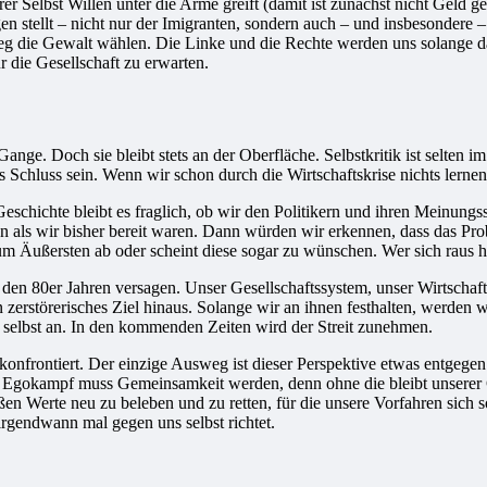
 Selbst Willen unter die Arme greift (damit ist zunächst nicht Geld ge
gen stellt – nicht nur der Imigranten, sondern auch – und insbesondere 
eg die Gewalt wählen. Die Linke und die Rechte werden uns solange dab
r die Gesellschaft zu erwarten.
nge. Doch sie bleibt stets an der Oberfläche. Selbstkritik ist selten 
s Schluss sein. Wenn wir schon durch die Wirtschaftskrise nichts lerne
hichte bleibt es fraglich, ob wir den Politikern und ihren Meinungssat
 als wir bisher bereit waren. Dann würden wir erkennen, dass das Proble
zum Äußersten ab oder scheint diese sogar zu wünschen. Wer sich raus hä
 den 80er Jahren versagen. Unser Gesellschaftssystem, unser Wirtschaf
in zerstörerisches Ziel hinaus. Solange wir an ihnen festhalten, werd
 selbst an. In den kommenden Zeiten wird der Streit zunehmen.
onfrontiert. Der einzige Ausweg ist dieser Perspektive etwas entgegen
m Egokampf muss Gemeinsamkeit werden, denn ohne die bleibt unserer 
großen Werte neu zu beleben und zu retten, für die unsere Vorfahren sich 
gendwann mal gegen uns selbst richtet.