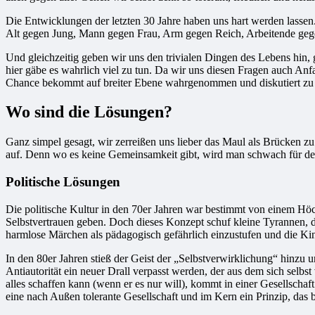
Die Entwicklungen der letzten 30 Jahre haben uns hart werden lassen.
Alt gegen Jung, Mann gegen Frau, Arm gegen Reich, Arbeitende gegen 
Und gleichzeitig geben wir uns den trivialen Dingen des Lebens hin, 
hier gäbe es wahrlich viel zu tun. Da wir uns diesen Fragen auch Anfa
Chance bekommt auf breiter Ebene wahrgenommen und diskutiert zu
Wo sind die Lösungen?
Ganz simpel gesagt, wir zerreißen uns lieber das Maul als Brücken zu
auf. Denn wo es keine Gemeinsamkeit gibt, wird man schwach für de
Politische Lösungen
Die politische Kultur in den 70er Jahren war bestimmt von einem Höc
Selbstvertrauen geben. Doch dieses Konzept schuf kleine Tyrannen, di
harmlose Märchen als pädagogisch gefährlich einzustufen und die Kin
In den 80er Jahren stieß der Geist der „Selbstverwirklichung“ hinzu 
Antiautorität ein neuer Drall verpasst werden, der aus dem sich sel
alles schaffen kann (wenn er es nur will), kommt in einer Gesellschaf
eine nach Außen tolerante Gesellschaft und im Kern ein Prinzip, das 