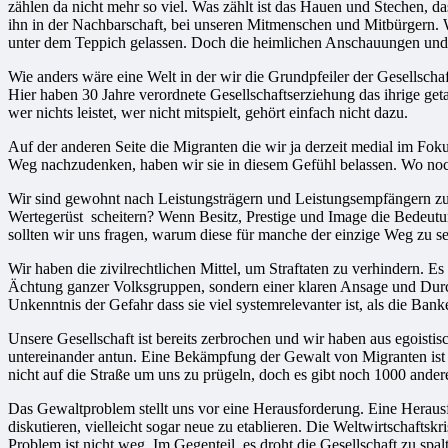
zählen da nicht mehr so viel. Was zählt ist das Hauen und Stechen, d
ihn in der Nachbarschaft, bei unseren Mitmenschen und Mitbürgern. 
unter dem Teppich gelassen. Doch die heimlichen Anschauungen und 
Wie anders wäre eine Welt in der wir die Grundpfeiler der Gesellscha
Hier haben 30 Jahre verordnete Gesellschaftserziehung das ihrige geta
wer nichts leistet, wer nicht mitspielt, gehört einfach nicht dazu.
Auf der anderen Seite die Migranten die wir ja derzeit medial im Fo
Weg nachzudenken, haben wir sie in diesem Gefühl belassen. Wo noch
Wir sind gewohnt nach Leistungsträgern und Leistungsempfängern zu un
Wertegerüst scheitern? Wenn Besitz, Prestige und Image die Bedeutu
sollten wir uns fragen, warum diese für manche der einzige Weg zu s
Wir haben die zivilrechtlichen Mittel, um Straftaten zu verhindern.
Ächtung ganzer Volksgruppen, sondern einer klaren Ansage und Durchs
Unkenntnis der Gefahr dass sie viel systemrelevanter ist, als die Bank
Unsere Gesellschaft ist bereits zerbrochen und wir haben aus egoistis
untereinander antun. Eine Bekämpfung der Gewalt von Migranten ist j
nicht auf die Straße um uns zu prügeln, doch es gibt noch 1000 ande
Das Gewaltproblem stellt uns vor eine Herausforderung. Eine Herausfo
diskutieren, vielleicht sogar neue zu etablieren. Die Weltwirtschafts
Problem ist nicht weg. Im Gegenteil, es droht die Gesellschaft zu sp