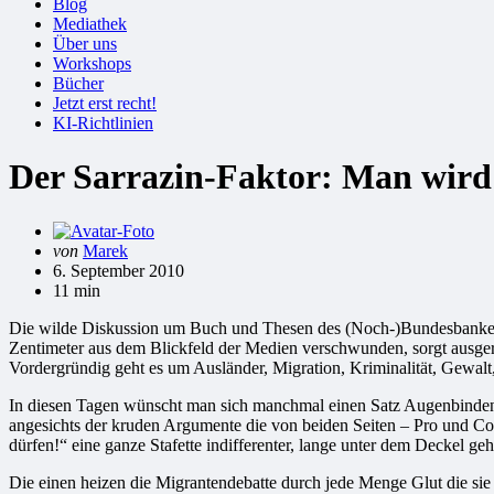
Blog
Mediathek
Über uns
Workshops
Bücher
Jetzt erst recht!
KI-Richtlinien
Der Sarrazin-Faktor: Man wird
Gepostet
von
Marek
von
6. September 2010
11 min
Die wilde Diskussion um Buch und Thesen des (Noch-)Bundesbankers Th
Zentimeter aus dem Blickfeld der Medien verschwunden, sorgt ausgerec
Vordergründig geht es um Ausländer, Migration, Kriminalität, Gewalt, 
In diesen Tagen wünscht man sich manchmal einen Satz Augenbinden,
angesichts der kruden Argumente die von beiden Seiten – Pro und Con
dürfen!“ eine ganze Stafette indifferenter, lange unter dem Deckel ge
Die einen heizen die Migrantendebatte durch jede Menge Glut die sie