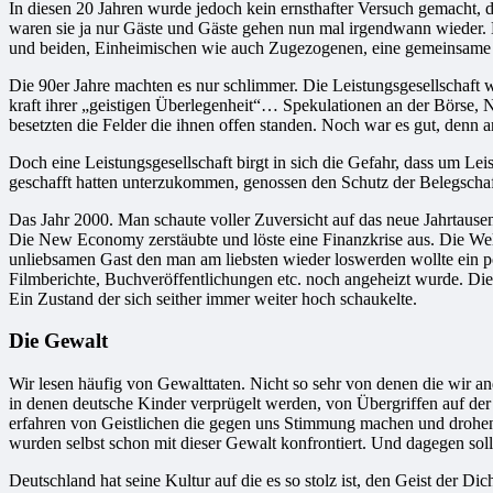
In diesen 20 Jahren wurde jedoch kein ernsthafter Versuch gemacht, 
waren sie ja nur Gäste und Gäste gehen nun mal irgendwann wieder. Die
und beiden, Einheimischen wie auch Zugezogenen, eine gemeinsame P
Die 90er Jahre machten es nur schlimmer. Die Leistungsgesellschaf
kraft ihrer „geistigen Überlegenheit“… Spekulationen an der Börse, 
besetzten die Felder die ihnen offen standen. Noch war es gut, denn a
Doch eine Leistungsgesellschaft birgt in sich die Gefahr, dass um L
geschafft hatten unterzukommen, genossen den Schutz der Belegschaf
Das Jahr 2000. Man schaute voller Zuversicht auf das neue Jahrtause
Die New Economy zerstäubte und löste eine Finanzkrise aus. Die We
unliebsamen Gast den man am liebsten wieder loswerden wollte ein po
Filmberichte, Buchveröffentlichungen etc. noch angeheizt wurde. Die
Ein Zustand der sich seither immer weiter hoch schaukelte.
Die Gewalt
Wir lesen häufig von Gewalttaten. Nicht so sehr von denen die wir a
in denen deutsche Kinder verprügelt werden, von Übergriffen auf der
erfahren von Geistlichen die gegen uns Stimmung machen und drohen 
wurden selbst schon mit dieser Gewalt konfrontiert. Und dagegen soll
Deutschland hat seine Kultur auf die es so stolz ist, den Geist der D