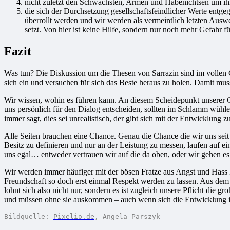
nicht zuletzt den Schwächsten, Armen und Habenichtsen um ihrer
die sich der Durchsetzung gesellschaftsfeindlicher Werte entge
überrollt werden und wir werden als vermeintlich letzten Ausw
setzt. Von hier ist keine Hilfe, sondern nur noch mehr Gefahr fü
Fazit
Was tun? Die Diskussion um die Thesen von Sarrazin sind im vollen Ga
sich ein und versuchen für sich das Beste heraus zu holen. Damit mus
Wir wissen, wohin es führen kann. An diesem Scheidepunkt unserer Gesc
uns persönlich für den Dialog entscheiden, sollten im Schlamm wühlen
immer sagt, dies sei unrealistisch, der gibt sich mit der Entwicklung 
Alle Seiten brauchen eine Chance. Genau die Chance die wir uns seit
Besitz zu definieren und nur an der Leistung zu messen, laufen auf e
uns egal… entweder vertrauen wir auf die da oben, oder wir gehen es
Wir werden immer häufiger mit der bösen Fratze aus Angst und Hass k
Freundschaft so doch erst einmal Respekt werden zu lassen. Aus de
lohnt sich also nicht nur, sondern es ist zugleich unsere Pflicht die 
und müssen ohne sie auskommen – auch wenn sich die Entwicklung ir
Bildquelle: 
Pixelio.de
, Angela Parszyk