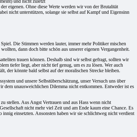
meint) und nicht zuletzt
– der eigenen. Ohne diese Werte werden wir von der Brutalität
ei nicht unterstützen, solange sie selbst auf Kampf und Eigensinn
im Spiel. Die Stimmen werden lauter, immer mehr Politiker mischen
n wollten, dann doch bitte schön aus unserer eigenen Vergangenheit.
teliten trauen können. Deshalb sind wir selbst gefragt, sollten wir
m tiefer liegt, aber nicht tief genug, um es zu lösen. Wer auch
lt, der könnte bald selbst auf der moralischen Strecke bleiben.
tssystem und unsere Selbstüberschätzung, unser Versuch uns über
en wir dem unausweichlichen Dilemma nicht entkommen. Entweder ist es
 zu stellen. Aus Angst Vertrauen und aus Hass wenn nicht
Gesellschaft nicht mehr viel Zeit und am Ende kaum eine Chance. Es
so innig einsetzten. Ansonsten haben wir sie schlichtweg nicht verdient