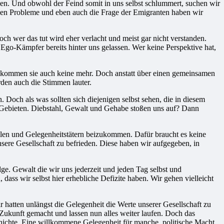
tzen. Und obwohl der Feind somit in uns selbst schlummert, suchen wir
chen Probleme und eben auch die Frage der Emigranten haben wir
ch wer das tut wird eher verlacht und meist gar nicht verstanden.
 Ego-Kämpfer bereits hinter uns gelassen. Wer keine Perspektive hat,
, bekommen sie auch keine mehr. Doch anstatt über einen gemeinsamen
den auch die Stimmen lauter.
Doch als was sollten sich diejenigen selbst sehen, die in diesem
 Gebieten. Diebstahl, Gewalt und Gehabe stoßen uns auf? Dann
llen und Gelegenheitstätern beizukommen. Dafür braucht es keine
sere Gesellschaft zu befrieden. Diese haben wir aufgegeben, in
lge. Gewalt die wir uns jederzeit und jeden Tag selbst und
ss wir selbst hier erhebliche Defizite haben. Wir gehen vielleicht
r hatten unlängst die Gelegenheit die Werte unserer Gesellschaft zu
e Zukunft gemacht und lassen nun alles weiter laufen. Doch das
schichte. Eine willkommene Gelegenheit für manche, politische Macht