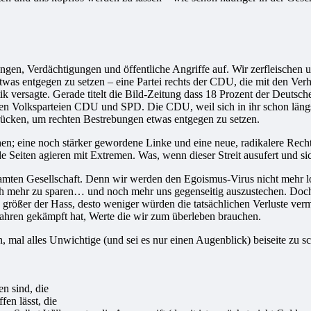
gen, Verdächtigungen und öffentliche Angriffe auf. Wir zerfleischen 
twas entgegen zu setzen – eine Partei rechts der CDU, die mit den Verh
k versagte. Gerade titelt die Bild-Zeitung dass 18 Prozent der Deutsche
ßen Volksparteien CDU und SPD. Die CDU, weil sich in ihr schon längst
rücken, um rechten Bestrebungen etwas entgegen zu setzen.
n; eine noch stärker gewordene Linke und eine neue, radikalere Rec
e Seiten agieren mit Extremen. Was, wenn dieser Streit ausufert und s
amten Gesellschaft. Denn wir werden den Egoismus-Virus nicht mehr lo
 noch mehr zu sparen… und noch mehr uns gegenseitig auszustechen. Doc
e größer der Hass, desto weniger würden die tatsächlichen Verluste verm
ahren gekämpft hat, Werte die wir zum überleben brauchen.
 mal alles Unwichtige (und sei es nur einen Augenblick) beiseite zu sc
n sind, die
fen lässt, die