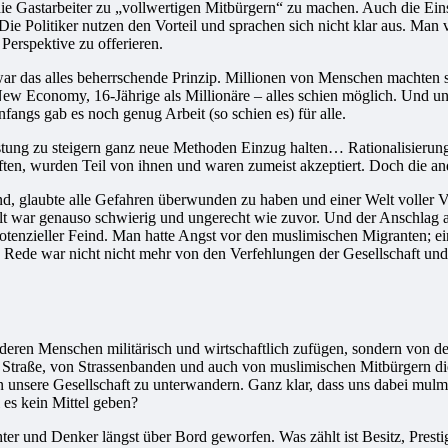
die Gastarbeiter zu „vollwertigen Mitbürgern“ zu machen. Auch die Ei
 Politiker nutzen den Vorteil und sprachen sich nicht klar aus. Man ve
erspektive zu offerieren.
t war das alles beherrschende Prinzip. Millionen von Menschen macht
New Economy, 16-Jährige als Millionäre – alles schien möglich. Und u
nfangs gab es noch genug Arbeit (so schien es) für alle.
eistung zu steigern ganz neue Methoden Einzug halten… Rationalisierung
ten, wurden Teil von ihnen und waren zumeist akzeptiert. Doch die an
nd, glaubte alle Gefahren überwunden zu haben und einer Welt voller V
lt war genauso schwierig und ungerecht wie zuvor. Und der Anschlag 
tenzieller Feind. Man hatte Angst vor den muslimischen Migranten; ei
 Rede war nicht nicht mehr von den Verfehlungen der Gesellschaft und i
nderen Menschen militärisch und wirtschaftlich zufügen, sondern von d
 Straße, von Strassenbanden und auch von muslimischen Mitbürgern die 
unsere Gesellschaft zu unterwandern. Ganz klar, dass uns dabei mulmig
 es kein Mittel geben?
ichter und Denker längst über Bord geworfen. Was zählt ist Besitz, Pre