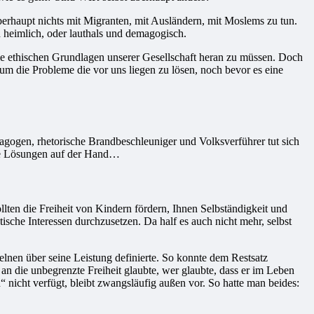
berhaupt nichts mit Migranten, mit Ausländern, mit Moslems zu tun.
 heimlich, oder lauthals und demagogisch.
die ethischen Grundlagen unserer Gesellschaft heran zu müssen. Doch
 um die Probleme die vor uns liegen zu lösen, noch bevor es eine
magogen, rhetorische Brandbeschleuniger und Volksverführer tut sich
hre Lösungen auf der Hand…
ten die Freiheit von Kindern fördern, Ihnen Selbständigkeit und
sche Interessen durchzusetzen. Da half es auch nicht mehr, selbst
elnen über seine Leistung definierte. So konnte dem Restsatz
n die unbegrenzte Freiheit glaubte, wer glaubte, dass er im Leben
“ nicht verfügt, bleibt zwangsläufig außen vor. So hatte man beides: