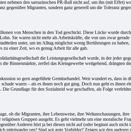
n nehmen den sarrazinschen PR-Ball nicht auf, um ihn (mit Effet) w
leranz gegenüber Migranten, sondern ganz generell um die Toleranz geg
llionen von Menschen in den Tod geschickt. Diese Lücke wurde durch di
Lohn. Sie waren nicht mehr als Arbeitskräfte, die von uns zwar gerade
 Stadtteilen unter, um im Alltag möglichst wenig Berührungen zu habe
 zu einer Zeit, wo es genug Arbeit für alle gab.
daritätsgesellschaft die Leistungsgesellschaft wurde, in der jeder gegen
elen die Binnenmärkte, zerfiel das Kleingewerbe weitgehend, drängten d
iskussion so gern angeführte Gemüsehandel. Wen wundert es, dass in d
zu schade waren – als es ihnen noch gut ging. Doch nun geht es ihnen e
ie Grundlage für den Sozialneid war geschaffen, als Folge verfehlter
rage, ob die Migranten, ihre Lebensweise, ihre Weltanschauungen, ihre R
r religiösen Gruppen ausgeht. Es geht vielmehr um eine moralische Frag
über Anderen hört ja bei diesen nicht auf (oder beginnt auch nicht mi
erzlich miteinander um? Sind wir gute Vorbilder? Zeigen wir den anderen