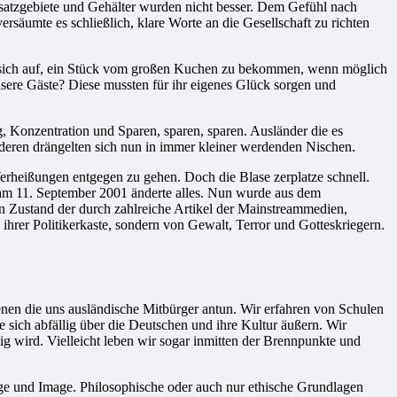
nsatzgebiete und Gehälter wurden nicht besser. Dem Gefühl nach
rsäumte es schließlich, klare Worte an die Gesellschaft zu richten
en sich auf, ein Stück vom großen Kuchen zu bekommen, wenn möglich
nsere Gäste? Diese mussten für ihr eigenes Glück sorgen und
, Konzentration und Sparen, sparen, sparen. Ausländer die es
deren drängelten sich nun in immer kleiner werdenden Nischen.
erheißungen entgegen zu gehen. Doch die Blase zerplatze schnell.
am 11. September 2001 änderte alles. Nun wurde aus dem
n Zustand der durch zahlreiche Artikel der Mainstreammedien,
hrer Politikerkaste, sondern von Gewalt, Terror und Gotteskriegern.
enen die uns ausländische Mitbürger antun. Wir erfahren von Schulen
sich abfällig über die Deutschen und ihre Kultur äußern. Wir
 wird. Vielleicht leben wir sogar inmitten der Brennpunkte und
stige und Image. Philosophische oder auch nur ethische Grundlagen