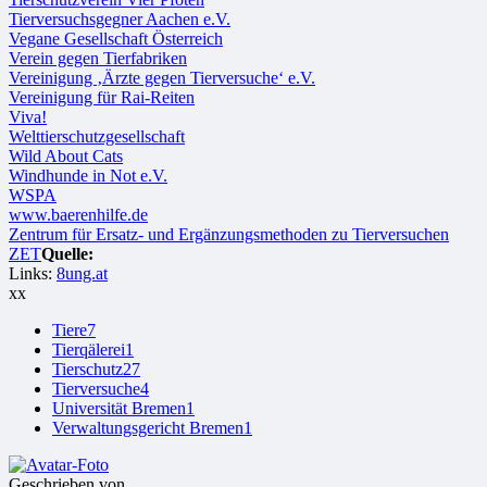
Tierversuchsgegner Aachen e.V.
Vegane Gesellschaft Österreich
Verein gegen Tierfabriken
Vereinigung ‚Ärzte gegen Tierversuche‘ e.V.
Vereinigung für Rai-Reiten
Viva!
Welttierschutzgesellschaft
Wild About Cats
Windhunde in Not e.V.
WSPA
www.baerenhilfe.de
Zentrum für Ersatz- und Ergänzungsmethoden zu Tierversuchen
ZET
Quelle:
Links:
8ung.at
xx
Tiere
7
Tierqälerei
1
Tierschutz
27
Tierversuche
4
Universität Bremen
1
Verwaltungsgericht Bremen
1
Geschrieben von