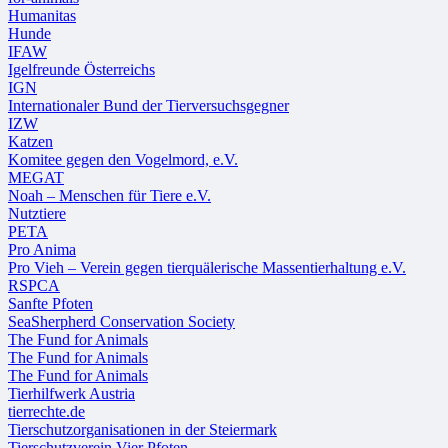
Humanitas
Hunde
IFAW
Igelfreunde Österreichs
IGN
Internationaler Bund der Tierversuchsgegner
IZW
Katzen
Komitee gegen den Vogelmord, e.V.
MEGAT
Noah – Menschen für Tiere e.V.
Nutztiere
PETA
Pro Anima
Pro Vieh – Verein gegen tierquälerische Massentierhaltung e.V.
RSPCA
Sanfte Pfoten
SeaSherpherd Conservation Society
The Fund for Animals
The Fund for Animals
The Fund for Animals
Tierhilfwerk Austria
tierrechte.de
Tierschutzorganisationen in der Steiermark
Tierschutzverein Vier Pfoten