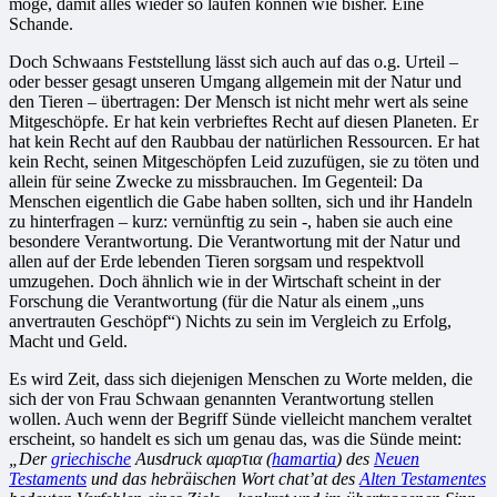
möge, damit alles wieder so laufen können wie bisher. Eine
Schande.
Doch Schwaans Feststellung lässt sich auch auf das o.g. Urteil –
oder besser gesagt unseren Umgang allgemein mit der Natur und
den Tieren – übertragen: Der Mensch ist nicht mehr wert als seine
Mitgeschöpfe. Er hat kein verbrieftes Recht auf diesen Planeten. Er
hat kein Recht auf den Raubbau der natürlichen Ressourcen. Er hat
kein Recht, seinen Mitgeschöpfen Leid zuzufügen, sie zu töten und
allein für seine Zwecke zu missbrauchen. Im Gegenteil: Da
Menschen eigentlich die Gabe haben sollten, sich und ihr Handeln
zu hinterfragen – kurz: vernünftig zu sein -, haben sie auch eine
besondere Verantwortung. Die Verantwortung mit der Natur und
allen auf der Erde lebenden Tieren sorgsam und respektvoll
umzugehen. Doch ähnlich wie in der Wirtschaft scheint in der
Forschung die Verantwortung (für die Natur als einem „uns
anvertrauten Geschöpf“) Nichts zu sein im Vergleich zu Erfolg,
Macht und Geld.
Es wird Zeit, dass sich diejenigen Menschen zu Worte melden, die
sich der von Frau Schwaan genannten Verantwortung stellen
wollen. Auch wenn der Begriff Sünde vielleicht manchem veraltet
erscheint, so handelt es sich um genau das, was die Sünde meint:
„Der
griechische
Ausdruck αμαρτια (
hamartia
) des
Neuen
Testaments
und das hebräischen Wort
chat’at des
Alten Testamentes