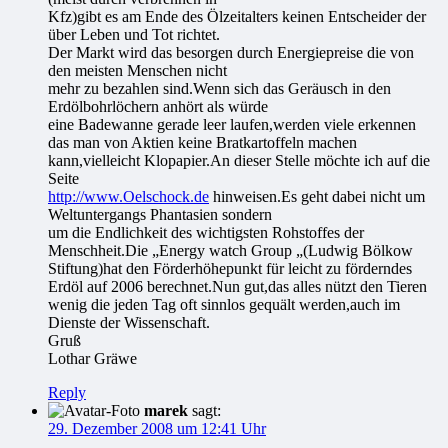
Kfz)gibt es am Ende des Ölzeitalters keinen Entscheider der
über Leben und Tot richtet.
Der Markt wird das besorgen durch Energiepreise die von
den meisten Menschen nicht
mehr zu bezahlen sind.Wenn sich das Geräusch in den
Erdölbohrlöchern anhört als würde
eine Badewanne gerade leer laufen,werden viele erkennen
das man von Aktien keine Bratkartoffeln machen
kann,vielleicht Klopapier.An dieser Stelle möchte ich auf die
Seite
http://www.Oelschock.de
hinweisen.Es geht dabei nicht um
Weltuntergangs Phantasien sondern
um die Endlichkeit des wichtigsten Rohstoffes der
Menschheit.Die „Energy watch Group „(Ludwig Bölkow
Stiftung)hat den Förderhöhepunkt für leicht zu förderndes
Erdöl auf 2006 berechnet.Nun gut,das alles nützt den Tieren
wenig die jeden Tag oft sinnlos gequält werden,auch im
Dienste der Wissenschaft.
Gruß
Lothar Gräwe
Reply
marek
sagt:
29. Dezember 2008 um 12:41 Uhr