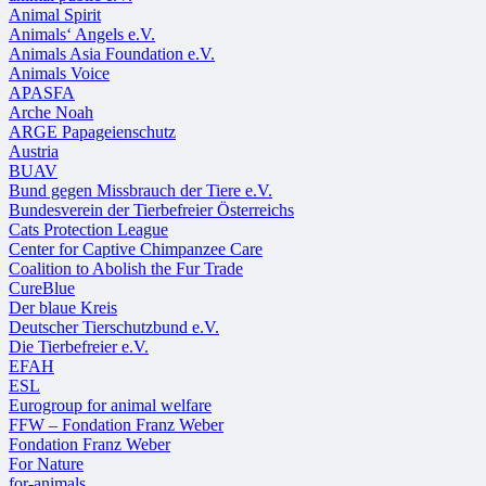
Animal Spirit
Animals‘ Angels e.V.
Animals Asia Foundation e.V.
Animals Voice
APASFA
Arche Noah
ARGE Papageienschutz
Austria
BUAV
Bund gegen Missbrauch der Tiere e.V.
Bundesverein der Tierbefreier Österreichs
Cats Protection League
Center for Captive Chimpanzee Care
Coalition to Abolish the Fur Trade
CureBlue
Der blaue Kreis
Deutscher Tierschutzbund e.V.
Die Tierbefreier e.V.
EFAH
ESL
Eurogroup for animal welfare
FFW – Fondation Franz Weber
Fondation Franz Weber
For Nature
for-animals