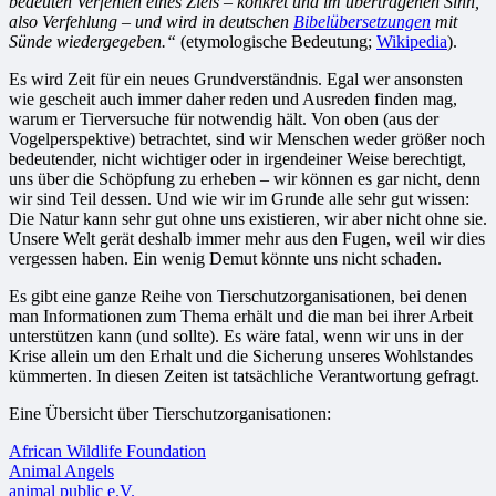
bedeuten
Verfehlen eines Ziels – konkret und im übertragenen Sinn,
also
Verfehlung – und wird in deutschen
Bibelübersetzungen
mit
Sünde wiedergegeben.“
(etymologische Bedeutung;
Wikipedia
).
Es wird Zeit für ein neues Grundverständnis. Egal wer ansonsten
wie gescheit auch immer daher reden und Ausreden finden mag,
warum er Tierversuche für notwendig hält. Von oben (aus der
Vogelperspektive) betrachtet, sind wir Menschen weder größer noch
bedeutender, nicht wichtiger oder in irgendeiner Weise berechtigt,
uns über die Schöpfung zu erheben – wir können es gar nicht, denn
wir sind Teil dessen. Und wie wir im Grunde alle sehr gut wissen:
Die Natur kann sehr gut ohne uns existieren, wir aber nicht ohne sie.
Unsere Welt gerät deshalb immer mehr aus den Fugen, weil wir dies
vergessen haben. Ein wenig Demut könnte uns nicht schaden.
Es gibt eine ganze Reihe von Tierschutzorganisationen, bei denen
man Informationen zum Thema erhält und die man bei ihrer Arbeit
unterstützen kann (und sollte). Es wäre fatal, wenn wir uns in der
Krise allein um den Erhalt und die Sicherung unseres Wohlstandes
kümmerten. In diesen Zeiten ist tatsächliche Verantwortung gefragt.
Eine Übersicht über Tierschutzorganisationen:
African Wildlife Foundation
Animal Angels
animal public e.V.