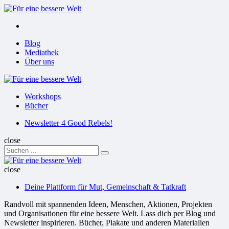
Menu
Suchen
Menu
Blog
Mediathek
Über uns
Für
eine
Workshops
bessere
Bücher
Welt
Suchen
Newsletter 4 Good Rebels!
close
Search
Suchen
for:
Für
eine
close
bessere
Deine Plattform für Mut, Gemeinschaft & Tatkraft
Welt
Randvoll mit spannenden Ideen, Menschen, Aktionen, Projekten
und Organisationen für eine bessere Welt. Lass dich per Blog und
Newsletter inspirieren. Bücher, Plakate und anderen Materialien