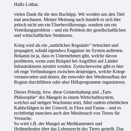
Hallo Lothar,
vielen Dank für die den Buchtipp. Wir werden uns den Titel
mal anschauen. Meiner Meinung nach handelt es sich hier
jedoch nicht um ein Überbevölkerungs- sondern um ein
Verteilungsproblem – und ein Problem der gesellschaftlichen
und wirtschaftlichen Strukturen.
Krieg wird als ein „natürliches Regulativ“ betrachtet und
propagiert, sobald irgendwo Engpässe im System auftreten.
Bekannt ist ja, dass es Unternehmen gibt, welche davon
profitieren, wenn zum Beispiel bei Angriffen auf Länder
Infrastrukturen zerstört werden. Zynischerweise gibt es hier
oft enge Verbindungen zwischen denjenigen, welche Kriege
verantworten und denen, die entweder den Wiederaufbau der
Region durchführen oder aber Hilfsprogramme organisieren.
Dieses Prinzip, bzw. diese Geisteshaltung und „Tarn-
Philosophie“ des Mangels in einem Wirtschaftssystem,
welches auf stetigen Wachstum setzt, führt zudem erheblichen
Kahlschlägen in der Umwelt, in Flora und Fauna – und es
rechtfertigt manchen auch den Missbrauch von Tieren für
Versuche.
So wird z.B. der Mangel an Medikamenten und
Heilmethoden über das Lebensrecht des Tieres gestellt. Das