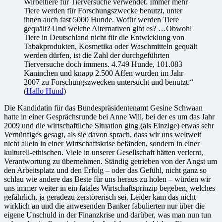
Wirbeltiere für Tierversuche verwendet. Immer mehr
Tiere werden für Forschungszwecke benutzt, unter
ihnen auch fast 5000 Hunde. Wofür werden Tiere
gequält? Und welche Alternativen gibt es? …Obwohl
Tiere in Deutschland nicht für die Entwicklung von
Tabakprodukten, Kosmetika oder Waschmitteln gequält
werden dürfen, ist die Zahl der durchgeführten
Tierversuche doch immens. 4.749 Hunde, 101.083
Kaninchen und knapp 2.500 Affen wurden im Jahr
2007 zu Forschungszwecken untersucht und benutzt.“
(
Hallo Hund
)
Die Kandidatin für das Bundespräsidentenamt Gesine Schwaan
hatte in einer Gesprächsrunde bei Anne Will, bei der es um das Jahr
2009 und die wirtschaftliche Situation ging (als Einzige) etwas sehr
Vernünfiges gesagt, als sie davon sprach, dass wir uns weltweit
nicht allein in einer Wirtschaftskrise befänden, sondern in einer
kulturell-ethischen. Viele in unserer Gesellschaft hätten verlernt,
Verantwortung zu übernehmen. Ständig getrieben von der Angst um
den Arbeitsplatz und den Erfolg – oder das Gefühl, nicht ganz so
schlau wie andere das Beste für uns heraus zu holen – würden wir
uns immer weiter in ein fatales Wirtschaftsprinzip begeben, welches
gefährlich, ja geradezu zerstörerisch sei. Leider kam das nicht
wirklich an und die anwesenden Banker fabulierten nur über die
eigene Unschuld in der Finanzkrise und darüber, was man nun tun