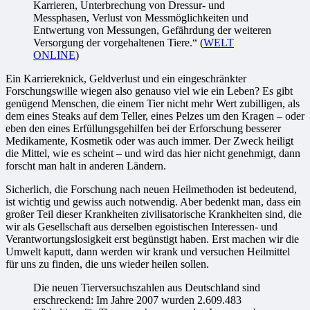
Karrieren, Unterbrechung von Dressur- und
Messphasen, Verlust von Messmöglichkeiten und
Entwertung von Messungen, Gefährdung der weiteren
Versorgung der vorgehaltenen Tiere.“ (
WELT
ONLINE
)
Ein Karriereknick, Geldverlust und ein eingeschränkter
Forschungswille wiegen also genauso viel wie ein Leben? Es gibt
genügend Menschen, die einem Tier nicht mehr Wert zubilligen, als
dem eines Steaks auf dem Teller, eines Pelzes um den Kragen – oder
eben den eines Erfüllungsgehilfen bei der Erforschung besserer
Medikamente, Kosmetik oder was auch immer. Der Zweck heiligt
die Mittel, wie es scheint – und wird das hier nicht genehmigt, dann
forscht man halt in anderen Ländern.
Sicherlich, die Forschung nach neuen Heilmethoden ist bedeutend,
ist wichtig und gewiss auch notwendig. Aber bedenkt man, dass ein
großer Teil dieser Krankheiten zivilisatorische Krankheiten sind, die
wir als Gesellschaft aus derselben egoistischen Interessen- und
Verantwortungslosigkeit erst begünstigt haben. Erst machen wir die
Umwelt kaputt, dann werden wir krank und versuchen Heilmittel
für uns zu finden, die uns wieder heilen sollen.
Die neuen Tierversuchszahlen aus Deutschland sind
erschreckend: Im Jahre 2007 wurden 2.609.483