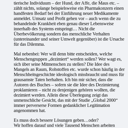
tierische Individuum – der Hund, der Affe, die Maus etc. –
zählt nichts, solange beispielsweise ein Pharmakonzern einen
handfesten Bedarf bei der Einführung neuer Medikamente
anmeldet. Umsatz und Profit gehen vor – auch wenn die zu
behandelnde Krankheit eben genau dieser Lebensweise
innerhalb des Systems entspringt… Nicht die
Überbevölkerung sondern das menschliche Verhalten
(untereinander und seiner Umwelt gegenüber) ist die Ursache
für das Dilemma.
Mal nebenbei: Wer will denn bitte entscheiden, welche
Menschengruppen „dezimiert“ werden sollen? Wer wagt es,
sich über seine Mitmenschen zu stellen? Die Idee des
Mangels an Raum, Rohstoffen etc. wurde schon häufig in der
Menschheitsgeschichte ideologisch missbraucht und muss für
grausamste Taten herhalten. Ich bin mir sicher, dass die
Autoren des Buches – sofern sie die Idee des Dezimierung
proklamieren – nicht zu denjenigen gehören wollten, die
dezimiert werden. Allein diese Überlegung zeigt das
unmenschliche Gesicht, das mit der Studie „Global 2000“
immer perverserse Formen gedanklicher Legitimation
angenommen hat.
Es muss doch bessere Lösungen geben…oder?
Wir hoffen darauf und viele Tausend Menschen arbeiten