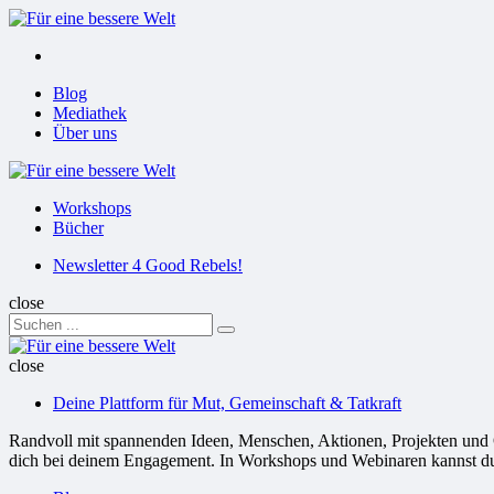
Menu
Suchen
Menu
Blog
Mediathek
Über uns
Für
eine
Workshops
bessere
Bücher
Welt
Suchen
Newsletter 4 Good Rebels!
close
Search
Suchen
for:
Für
eine
close
bessere
Deine Plattform für Mut, Gemeinschaft & Tatkraft
Welt
Randvoll mit spannenden Ideen, Menschen, Aktionen, Projekten und Or
dich bei deinem Engagement. In Workshops und Webinaren kannst du G