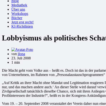
Blog
Mediathek
Über uns
Workshops
Bücher
Jetzt erst recht!
KI-Richtlinien
Lobbyismus als politisches Sc
Gepostet
von
ilona
von
23. Juli 2008
1 min
Die Macht geht vom Volke aus – heißt es. Doch ist das in der parlame
von Unternehmen, im Rahmen von „Personalaustauschprogrammen“ auf
„Auf Kritik an ihrer Macht ohne Mandat und Legitimation reagieren P
nur, und das machen andere auch.‘ An dieser Stelle wird darauf verw
Zivilgesellschaft tatsächlich dieselbe Chance, sich mit ihren Anlie
Profitinteressen der Industrie?“, heißt es in der Kongress-Ankündigu
Vom 19. – 20. September 2008 veranstaltet der Verein daher nun ein