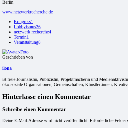
Berlin.
www.netzwerkrecherche.de
Kongress
1
Lobbyismus
26
netzwerk recherche
4
Termin
1
Veranstaltung
8
Geschrieben von
ilona
ist freie Jour­na­lis­tin, Publizistin, Projekt­ma­che­rin und Medienakt
öko-soziale Organisationen, Gemeinschaften, Künstler:innen, Kreativ
Hinterlasse einen Kommentar
Schreibe einen Kommentar
Deine E-Mail-Adresse wird nicht veröffentlicht.
Erforderliche Felder 