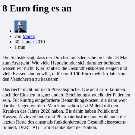
8 Euro fing es an
Gepostet
von
Marek
von
30. Januar 2010
1 min
Die Statistik sagt, dass der Durchschnittsdeutsche pro Jahr 18 Mal
zum Arzt geht. Wie viele Hypochonder sich darunter befinden,
wissen wir nicht. Klar ist aber: die Gesundheitskosten steigen und
viele Kassen sind gewillt, dafür rund 100 Euro mehr im Jahr von
den Versicherten zu kassieren.
Das riecht nicht nur nach Preisabsprache. Die acht Euro könnten
auch der Einstieg in ganz andere Beteiligungsmodelle der Patienten
sein. Für künftig eingeforderte Behandlungskosten, die dann weit
darüber liegen werden. Man kann schon jetzt Mitleid mit den
Kranken des Jahres 2020 haben. Bis dahin haben Politik und
Kassen, Ärzteverbände und Pharmaindustrie dann wohl auch die
letzten Reste des einstmals funktionierenden Gesundheitssystems
ruiniert. DER TAG – am Krankenbett der Nation.