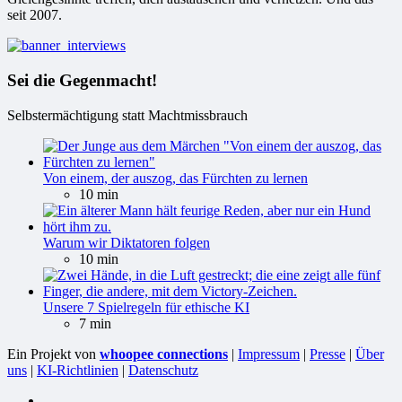
seit 2007.
Sei die Gegenmacht!
Selbstermächtigung statt Machtmissbrauch
Von einem, der auszog, das Fürchten zu lernen
10 min
Warum wir Diktatoren folgen
10 min
Unsere 7 Spielregeln für ethische KI
7 min
Ein Projekt von
whoopee connections
|
Impressum
|
Presse
|
Über
uns
|
KI-Richtlinien
|
Datenschutz