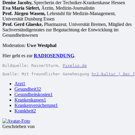
Denise Jacoby,
Sprecherin der Techniker-Krankenkasse Hessen
Eva Maria Siefert,
Ärztin, Medizin-Journalistin
Prof. Jürgen Wasem,
Lehrstuhl für Medizin-Management,
Universität Duisburg Essen
Prof. Gerd Glaeske,
Pharmazeut, Universität Bremen, Mitglied des
Sachverständigenrates zur Begutachtung der Entwicklung im
Gesundheitswesen
Moderation:
Uwe Westphal
Hier geht es zur
RADIOSENDUNG
.
Bildquelle: RainerSturm, 
Pixelio.de
Quelle: Mit freundlicher Genehmigung 
hr2-kultur | Der T
Arzt
1
Gesundheit
32
Gesundheitskosten
1
Krankenkassen
1
Krankenversicherung
1
Krankheit
2
Geschrieben von