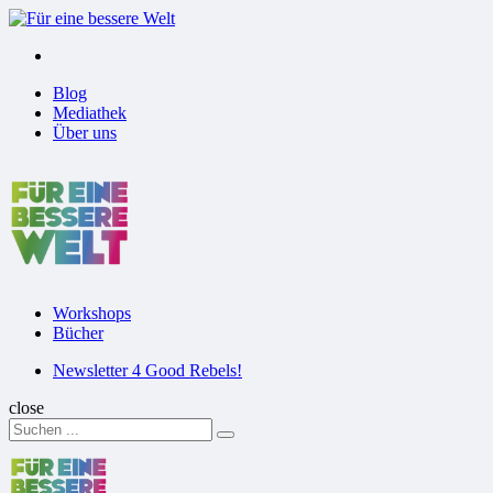
Menu
Suchen
Menu
Blog
Mediathek
Über uns
Für
eine
bessere
Welt
Workshops
Bücher
Suchen
Newsletter 4 Good Rebels!
close
Search
Suchen
for:
Für
eine
bessere