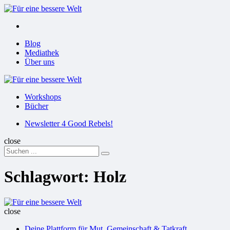
Menu
Suchen
Menu
Blog
Mediathek
Über uns
Für
eine
Workshops
bessere
Bücher
Welt
Suchen
Newsletter 4 Good Rebels!
close
Search
Suchen
for:
Schlagwort:
Holz
Für
eine
close
bessere
Deine Plattform für Mut, Gemeinschaft & Tatkraft
Welt