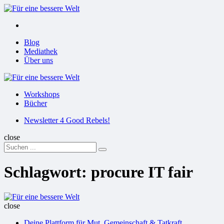
Menu
Suchen
Menu
Blog
Mediathek
Über uns
Für
eine
Workshops
bessere
Bücher
Welt
Suchen
Newsletter 4 Good Rebels!
close
Search
Suchen
for:
Schlagwort:
procure IT fair
Für
eine
close
bessere
Deine Plattform für Mut, Gemeinschaft & Tatkraft
Welt