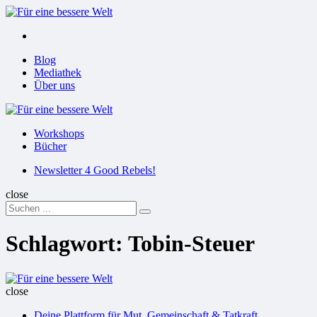
Menu
Suchen
Menu
Blog
Mediathek
Über uns
Für
eine
Workshops
bessere
Bücher
Welt
Suchen
Newsletter 4 Good Rebels!
close
Search
Suchen
for:
Schlagwort:
Tobin-Steuer
Für
eine
close
bessere
Deine Plattform für Mut, Gemeinschaft & Tatkraft
Welt