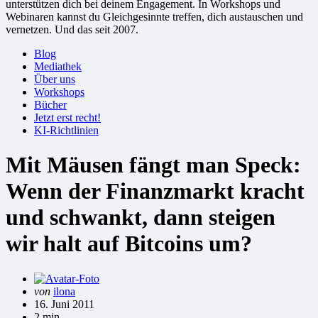
unterstützen dich bei deinem Engagement. In Workshops und
Webinaren kannst du Gleichgesinnte treffen, dich austauschen und
vernetzen. Und das seit 2007.
Blog
Mediathek
Über uns
Workshops
Bücher
Jetzt erst recht!
KI-Richtlinien
Mit Mäusen fängt man Speck:
Wenn der Finanzmarkt kracht
und schwankt, dann steigen
wir halt auf Bitcoins um?
Gepostet
von
ilona
von
16. Juni 2011
2 min