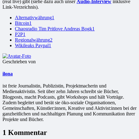
(real live) gibt (siehe dazu auch unser
Audio-Interview
inklusive
Link-Verzeichnis).
Alternativwährung
1
Bitcoin
1
Chaosradio Tim Pritlove Andreas Bogk
1
P2P
1
Regionalwährung
2
Wikileaks Paypal
1
Geschrieben von
ilona
ist freie Jour­na­lis­tin, Publizistin, Projekt­ma­che­rin und
Medienaktivistin. Seit über zehn Jahren schreibt sie Bücher,
Blogposts, macht Podcasts, gibt Workshops und hält Vorträge.
Zudem begleitet und berät sie öko-soziale Organisationen,
Gemeinschaften, Künstler:innen, Kreative und Aktivist:innen bei der
ganzheitlichen und nachhaltigen Planung und Kommunikation ihrer
Projekte und Bücher.
1 Kommentar