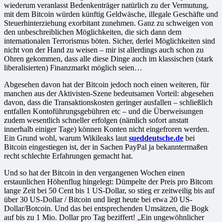
wiederum veranlasst Bedenkenträger natürlich zu der Vermutung,
mit dem Bitcoin würden künftig Geldwäsche, illegale Geschäfte und
Steuerhinterziehung exorbitant zunehmen. Ganz zu schweigen von
den unbeschreiblichen Möglichkeiten, die sich dann dem
internationalen Terrorismus böten. Sicher, derlei Möglichkeiten sind
nicht von der Hand zu weisen – mir ist allerdings auch schon zu
Ohren gekommen, dass alle diese Dinge auch im klassischen (stark
liberalisierten) Finanzmarkt möglich seien…
Abgesehen davon hat der Bitcoin jedoch noch einen weiteren, für
manchen aus der Aktivisten-Szene bedeutsamen Vorteil: abgesehen
davon, dass die Transaktionskosten geringer ausfallen – schließlich
entfallen Kontoführungsgebühren etc – und die Überweisungen
zudem wesentlich schneller erfolgen (nämlich sofort anstatt
innerhalb einiger Tage) können Konten nicht eingefroren werden.
Ein Grund wohl, warum Wikileaks laut
sueddeutsche.de
bei
Bitcoin eingestiegen ist, der in Sachen PayPal ja bekanntermaßen
recht schlechte Erfahrungen gemacht hat.
Und so hat der Bitcoin in den vergangenen Wochen einen
erstaunlichen Höhenflug hingelegt: Dümpelte der Preis pro Bitcom
lange Zeit bei 50 Cent bis 1 US-Dollar, so stieg er zeitweilig bis auf
über 30 US-Dollar / Bitcoin und liegt heute bei etwa 20 US-
Dollar/Botcoin. Und das bei entsprechenden Umsätzen, die Bogk
auf bis zu 1 Mio. Dollar pro Tag beziffert! „Ein ungewöhnlicher