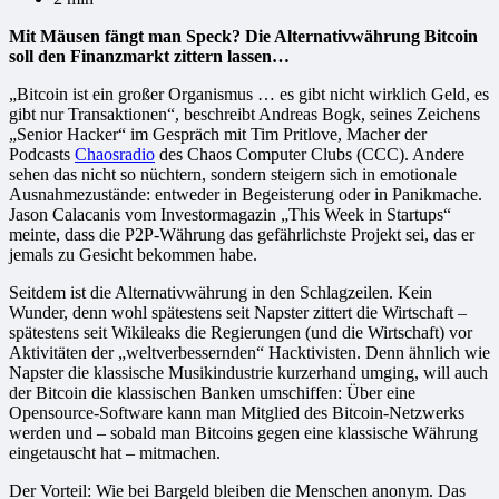
Mit Mäusen fängt man Speck? Die Alternativwährung Bitcoin
soll den Finanzmarkt zittern lassen…
„Bitcoin ist ein großer Organismus … es gibt nicht wirklich Geld, es
gibt nur Transaktionen“, beschreibt Andreas Bogk, seines Zeichens
„Senior Hacker“ im Gespräch mit Tim Pritlove, Macher der
Podcasts
Chaosradio
des Chaos Computer Clubs (CCC). Andere
sehen das nicht so nüchtern, sondern steigern sich in emotionale
Ausnahmezustände: entweder in Begeisterung oder in Panikmache.
Jason Calacanis vom Investormagazin „This Week in Startups“
meinte, dass die P2P-Währung das gefährlichste Projekt sei, das er
jemals zu Gesicht bekommen habe.
Seitdem ist die Alternativwährung in den Schlagzeilen. Kein
Wunder, denn wohl spätestens seit Napster zittert die Wirtschaft –
spätestens seit Wikileaks die Regierungen (und die Wirtschaft) vor
Aktivitäten der „weltverbessernden“ Hacktivisten. Denn ähnlich wie
Napster die klassische Musikindustrie kurzerhand umging, will auch
der Bitcoin die klassischen Banken umschiffen: Über eine
Opensource-Software kann man Mitglied des Bitcoin-Netzwerks
werden und – sobald man Bitcoins gegen eine klassische Währung
eingetauscht hat – mitmachen.
Der Vorteil: Wie bei Bargeld bleiben die Menschen anonym. Das