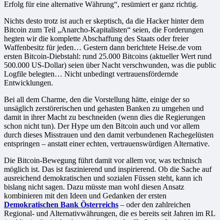
Erfolg für eine alternative Währung“, resümiert er ganz richtig.
Nichts desto trotz ist auch er skeptisch, da die Hacker hinter dem
Bitcoin zum Teil „Anarcho-Kapitalisten“ seien, die Forderungen
hegten wir die komplette Abschaffung des Staats oder freier
Waffenbesitz für jeden… Gestern dann berichtete Heise.de vom
ersten Bitcoin-Diebstahl: rund 25.000 Bitcoins (aktueller Wert rund
500.000 US-Dollar) seien über Nacht verschwunden, was die public
Logfile belegten… Nicht unbedingt vertrauensfördernde
Entwicklungen.
Bei all dem Charme, den die Vorstellung hätte, einige der so
unsäglich zerstörerischen und gehasten Banken zu umgehen und
damit in ihrer Macht zu beschneiden (wenn dies die Regierungen
schon nicht tun). Der Hype um den Bitcoin auch und vor allem
durch dieses Misstrauen und den damit verbundenen Rachegelüsten
entspringen – anstatt einer echten, vertrauenswürdigen Alternative.
Die Bitcoin-Bewegung führt damit vor allem vor, was technisch
möglich ist. Das ist faszinierend und inspirierend. Ob die Sache auf
ausreichend demokratischen und sozialen Füssen steht, kann ich
bislang nicht sagen. Dazu müsste man wohl diesen Ansatz
kombinieren mit den Ideen und Gedanken der ersten
Demokratischen Bank Österreichs
– oder den zahlreichen
Regional- und Alternativwährungen, die es bereits seit Jahren im RL