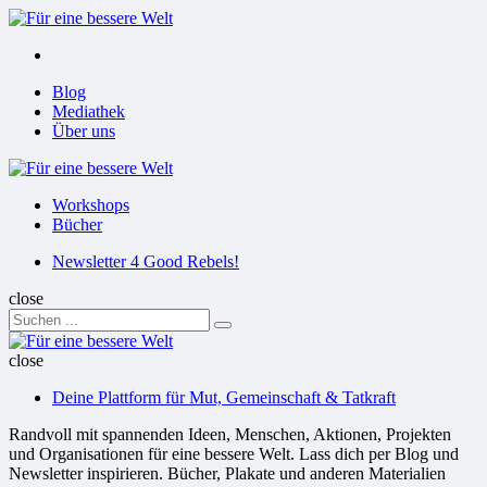
Menu
Suchen
Menu
Blog
Mediathek
Über uns
Für
eine
Workshops
bessere
Bücher
Welt
Suchen
Newsletter 4 Good Rebels!
close
Search
Suchen
for:
Für
eine
close
bessere
Deine Plattform für Mut, Gemeinschaft & Tatkraft
Welt
Randvoll mit spannenden Ideen, Menschen, Aktionen, Projekten
und Organisationen für eine bessere Welt. Lass dich per Blog und
Newsletter inspirieren. Bücher, Plakate und anderen Materialien