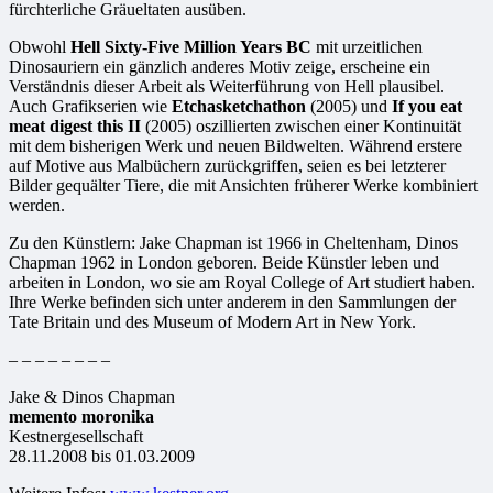
fürchterliche Gräueltaten ausüben.
Obwohl
Hell Sixty-Five Million Years BC
mit urzeitlichen
Dinosauriern ein gänzlich anderes Motiv zeige, erscheine ein
Verständnis dieser Arbeit als Weiterführung von Hell plausibel.
Auch Grafikserien wie
Etchasketchathon
(2005) und
If you eat
meat digest this II
(2005) oszillierten zwischen einer Kontinuität
mit dem bisherigen Werk und neuen Bildwelten. Während erstere
auf Motive aus Malbüchern zurückgriffen, seien es bei letzterer
Bilder gequälter Tiere, die mit Ansichten früherer Werke kombiniert
werden.
Zu den Künstlern: Jake Chapman ist 1966 in Cheltenham, Dinos
Chapman 1962 in London geboren. Beide Künstler leben und
arbeiten in London, wo sie am Royal College of Art studiert haben.
Ihre Werke befinden sich unter anderem in den Sammlungen der
Tate Britain und des Museum of Modern Art in New York.
– – – – – – – –
Jake & Dinos Chapman
memento moronika
Kestnergesellschaft
28.11.2008 bis 01.03.2009