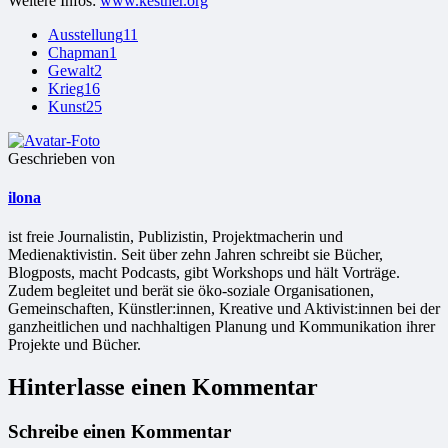
Weitere Infos:
www.kestner.org
Ausstellung
11
Chapman
1
Gewalt
2
Krieg
16
Kunst
25
Geschrieben von
ilona
ist freie Jour­na­lis­tin, Publizistin, Projekt­ma­che­rin und
Medienaktivistin. Seit über zehn Jahren schreibt sie Bücher,
Blogposts, macht Podcasts, gibt Workshops und hält Vorträge.
Zudem begleitet und berät sie öko-soziale Organisationen,
Gemeinschaften, Künstler:innen, Kreative und Aktivist:innen bei der
ganzheitlichen und nachhaltigen Planung und Kommunikation ihrer
Projekte und Bücher.
Hinterlasse einen Kommentar
Schreibe einen Kommentar