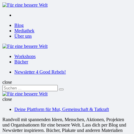
Menu
Suchen
Menu
Blog
Mediathek
Über uns
Für
eine
Workshops
bessere
Bücher
Welt
Suchen
Newsletter 4 Good Rebels!
close
Search
Suchen
for:
Für
eine
close
bessere
Deine Plattform für Mut, Gemeinschaft & Tatkraft
Welt
Randvoll mit spannenden Ideen, Menschen, Aktionen, Projekten
und Organisationen für eine bessere Welt. Lass dich per Blog und
Newsletter inspirieren. Bücher, Plakate und anderen Materialien