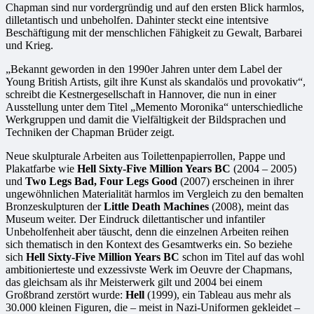
Chapman sind nur vordergründig und auf den ersten Blick harmlos,
dilletantisch und unbeholfen. Dahinter steckt eine intentsive
Beschäftigung mit der menschlichen Fähigkeit zu Gewalt, Barbarei
und Krieg.
„Bekannt geworden in den 1990er Jahren unter dem Label der
Young British Artists, gilt ihre Kunst als skandalös und provokativ“,
schreibt die Kestnergesellschaft in Hannover, die nun in einer
Ausstellung unter dem Titel „Memento Moronika“ unterschiedliche
Werkgruppen und damit die Vielfältigkeit der Bildsprachen und
Techniken der Chapman Brüder zeigt.
Neue skulpturale Arbeiten aus Toilettenpapierrollen, Pappe und
Plakatfarbe wie
Hell Sixty-Five Million Years BC
(2004 – 2005)
und
Two Legs Bad, Four Legs Good
(2007) erscheinen in ihrer
ungewöhnlichen Materialität harmlos im Vergleich zu den bemalten
Bronzeskulpturen der
Little Death Machines
(2008), meint das
Museum weiter. Der Eindruck dilettantischer und infantiler
Unbeholfenheit aber täuscht, denn die einzelnen Arbeiten reihen
sich thematisch in den Kontext des Gesamtwerks ein. So beziehe
sich
Hell Sixty-Five Million Years BC
schon im Titel auf das wohl
ambitionierteste und exzessivste Werk im Oeuvre der Chapmans,
das gleichsam als ihr Meisterwerk gilt und 2004 bei einem
Großbrand zerstört wurde:
Hell
(1999), ein Tableau aus mehr als
30.000 kleinen Figuren, die – meist in Nazi-Uniformen gekleidet –