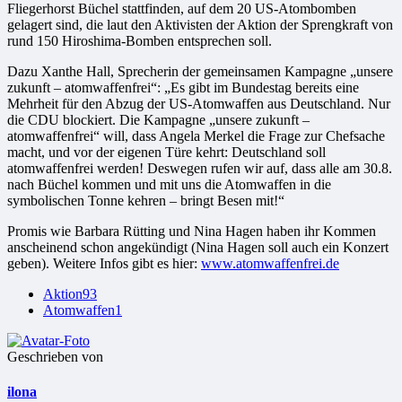
Fliegerhorst Büchel stattfinden, auf dem 20 US-Atombomben
gelagert sind, die laut den Aktivisten der Aktion der Sprengkraft von
rund 150 Hiroshima-Bomben entsprechen soll.
Dazu Xanthe Hall, Sprecherin der gemeinsamen Kampagne „unsere
zukunft – atomwaffenfrei“: „Es gibt im Bundestag bereits eine
Mehrheit für den Abzug der US-Atomwaffen aus Deutschland. Nur
die CDU blockiert. Die Kampagne „unsere zukunft –
atomwaffenfrei“ will, dass Angela Merkel die Frage zur Chefsache
macht, und vor der eigenen Türe kehrt: Deutschland soll
atomwaffenfrei werden! Deswegen rufen wir auf, dass alle am 30.8.
nach Büchel kommen und mit uns die Atomwaffen in die
symbolischen Tonne kehren – bringt Besen mit!“
Promis wie Barbara Rütting und Nina Hagen haben ihr Kommen
anscheinend schon angekündigt (Nina Hagen soll auch ein Konzert
geben). Weitere Infos gibt es hier:
www.atomwaffenfrei.de
Aktion
93
Atomwaffen
1
Geschrieben von
ilona