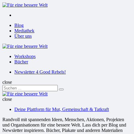
Menu
Suchen
Menu
Blog
Mediathek
Über uns
Für
eine
Workshops
bessere
Bücher
Welt
Suchen
Newsletter 4 Good Rebels!
close
Search
Suchen
for:
Für
eine
close
bessere
Deine Plattform für Mut, Gemeinschaft & Tatkraft
Welt
Randvoll mit spannenden Ideen, Menschen, Aktionen, Projekten
und Organisationen für eine bessere Welt. Lass dich per Blog und
Newsletter inspirieren. Bücher, Plakate und anderen Materialien