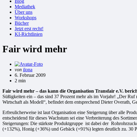
Blog
Mediathek
Über uns
Workshops
Bücher
Jetzt erst recht!
KI-Richtlinien
Fair wird mehr
Gepostet
von
ilona
von
6. Februar 2009
2 min
Fair wird mehr – das kann die Organisation Transfair e.V. beric
Süßigkeiten ein – das sind 37 Prozent mehr als im Vorjahr! „Der Ruf
Wirtschaft als Modell“, befindet dem entsprechend Dieter Overath, Ge
Erfreulicherweise ist laut Organisation eine Steigerung über alle 
entscheidend für dieses Wachstum sei eine Verbreiterung des Sortim
Steigerungen: Die stärkste Produktgruppe ist dabei der Rohrohrzuc
(+132%), Honig (+36%) und Gebäck (+91%) legten deutlich zu. 30 Pr