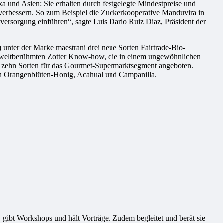
ka und Asien: Sie erhalten durch festgelegte Mindestpreise und
 verbessern. So zum Beispiel die Zuckerkooperative Manduvira in
ersorgung einführen“, sagte Luis Dario Ruiz Diaz, Präsident der
unter der Marke maestrani drei neue Sorten Fairtrade-Bio-
em weltberühmten Zotter Know-how, die in einem ungewöhnlichen
n zehn Sorten für das Gourmet-Supermarktsegment angeboten.
en Orangenblüten-Honig, Acahual und Campanilla.
sts, gibt Workshops und hält Vorträge. Zudem begleitet und berät sie