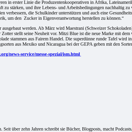
ren in erster Linie die Produzentenkooperativen in Afrika, Lateinameri
aft zu stärken, und ihre Lebens- und Arbeitsbedingungen nachhaltig zu
n verbessern, die Schulkinder unterstützen und auch eine Gesundheitsv
brik, um den Zucker in Eigenverantwortung herstellen zu können.“
r ausgebaut werden. Ab März wird Maestrani (Schweizer Schokoladen) 
otter stellt seine Neuheit vor. Mitzi Blue ist die neue Marke mit d
olade stammen aus Fairem Handel. Die superdünne runde Tafel wird i
nigsorten aus Mexiko und Nicaragua bei der GEPA geben mit den Sort
.org/news-service/messe-spezial/ism.html
ivistin. Seit über zehn Jahren schreibt sie Bücher, Blogposts, macht Podca