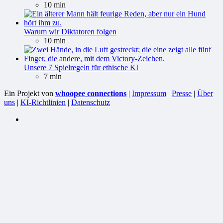
10 min
Warum wir Diktatoren folgen
10 min
Unsere 7 Spielregeln für ethische KI
7 min
Ein Projekt von
whoopee connections
|
Impressum
|
Presse
|
Über
uns
|
KI-Richtlinien
|
Datenschutz