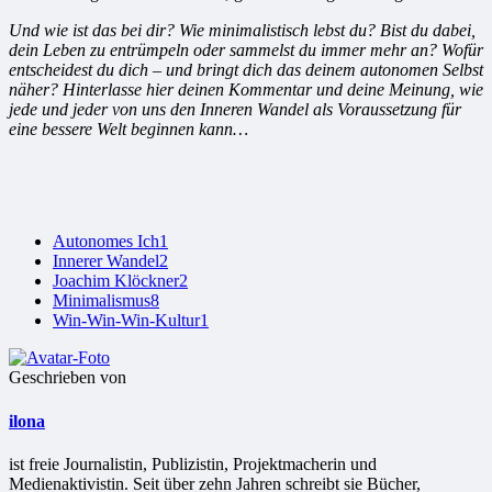
Und wie ist das bei dir? Wie minimalistisch lebst du? Bist du dabei,
dein Leben zu entrümpeln oder sammelst du immer mehr an? Wofür
entscheidest du dich – und bringt dich das deinem autonomen Selbst
näher?
Hinterlasse hier deinen Kommentar und deine Meinung, wie
jede und jeder von uns den Inneren Wandel als Voraussetzung für
eine bessere Welt beginnen kann…
Autonomes Ich
1
Innerer Wandel
2
Joachim Klöckner
2
Minimalismus
8
Win-Win-Win-Kultur
1
Geschrieben von
ilona
ist freie Jour­na­lis­tin, Publizistin, Projekt­ma­che­rin und
Medienaktivistin. Seit über zehn Jahren schreibt sie Bücher,