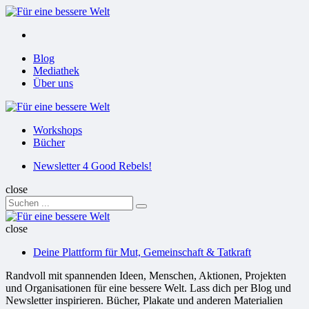
Menu
Suchen
Menu
Blog
Mediathek
Über uns
Für
eine
Workshops
bessere
Bücher
Welt
Suchen
Newsletter 4 Good Rebels!
close
Search
Suchen
for:
Für
eine
close
bessere
Deine Plattform für Mut, Gemeinschaft & Tatkraft
Welt
Randvoll mit spannenden Ideen, Menschen, Aktionen, Projekten
und Organisationen für eine bessere Welt. Lass dich per Blog und
Newsletter inspirieren. Bücher, Plakate und anderen Materialien