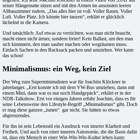
seiner Hängematte sitzen und mit den Armen im ansonsten leeren
Altbauzimmer rudern. „Das alles hier ist voll. Voller Raum. Voller
Luft. Voller Platz. Ich könnte hier tanzen“, erklärt er glücklich
lächelnd in die Kamera.
Und tatsächlich: Auf etwas zu verzichten, was man nicht braucht,
macht einen nicht ärmer, sondern freier! Kein Ballast, um den man
sich kümmern, den man sauber machen oder wegräumen muss.
Einfach Sachen in den Rucksack packen und umziehen. Wer kann
das schon!
Minimalismus: ein Weg, kein Ziel
Der Weg zum Superminimalisten war für Joachim Klöckner in
jahrelanger. „Erst konnte ich mit dem VW-Bus umziehen, dann mit
einem Mini, dann war es nur noch Handgepäck“, erklärt er in der
NDR-Talkshow. Erst vor einigen Jahren erfuhr Joachim, dass es für
seine Lebensweise den Lifestyle-Begriff „Minimalismus“ gibt. Doch
er mag diese ganzen „ismen“ gar nicht. Sie hätten so etwas
abgrenzendes.
Für ihn ist sein Lebensstil ein Ausdruck von innerer Klarheit und
Freiheit. Und auch von einer inneren Autonomie, die die Basis dafür
ist, dass ein Mensch in einer Win-Win-Win-Kultur leben kann: