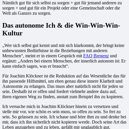
Nämlich gut für sich selbst zu sorgen + gut für jemand anderen zu
sorgen + und gut für ein Projekt oder eine Gemeinschaft oder die
Welt als Ganzes zu sorgen.
Das autonome Ich & die Win-Win-Win-
Kultur
„Wer sich selbst gut kennt und mit sich klarkommt, der bringt keine
unbewussten Bedürfnisse in die Beziehungen mit anderen
Menschen“, meint er in einem Gespräch mit
FAQ Bregenz
und
ergänzt: „Anders bei einem Menschen, der innerlich autonom ist: Er
kann einfach sagen, was er braucht“.
Für Joachim Klöckner ist die Reduktion auf das Wesentliche das für
ihn passende Hilfsmittel, um eben genau diese innere Klarheit und
Autonomie zu erlangen. Das muss aber natürlich nicht für jeden so
sein. Deshalb ist er offen und fordert vielmehr andere dazu auf,
ihren eigenen Weg zu finden, anstatt zum Beispiel ihn zu kopieren.
Ich versuche mich in Joachim Klöckner hinein zu versetzen und
stelle mir vor, wie schön es sein muss, so offen zu sein. So frei zu
sein. So gelassen zu sein. Ich schaue und höre ihm zu und denke bei
mir, dass ich ihn sicherlich nicht kopieren werde. Doch seine Art das
Leben anzugehen und zu leben, gefällt mir unglaublich gut.