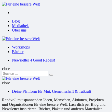
Menu
Suchen
Menu
Blog
Mediathek
Über uns
Für
eine
Workshops
bessere
Bücher
Welt
Suchen
Newsletter 4 Good Rebels!
close
Search
Suchen
for:
Für
eine
close
bessere
Deine Plattform für Mut, Gemeinschaft & Tatkraft
Welt
Randvoll mit spannenden Ideen, Menschen, Aktionen, Projekten
und Organisationen für eine bessere Welt. Lass dich per Blog und
Newsletter inspirieren. Bücher, Plakate und anderen Materialien