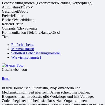
Lebenshaltungskosten (Lebensmittel/Kleidung/Körperpflege)
Auto/Fahrrad/ÖPNV
Gesundheit/Sport
Freizeit/Kultur
Bücher/Weiterbildung
Reisen/Urlaub
Computer/Elektrogeräte
Kommunikation (Telefon/Handy/GEZ)
Tiere
Einfach leben
4
Minimalismus
8
Selbsttest Lebenshaltungskosten
1
Wie viel ist genug?
1
Geschrieben von
ilona
ist freie Jour­na­lis­tin, Publizistin, Projekt­ma­che­rin und
Medienaktivistin. Seit über zehn Jahren schreibt sie Bücher,
Blogposts, macht Podcasts, gibt Workshops und hält Vorträge.
Zudem begleitet und berät sie öko-soziale Organisationen,
Gemeinschaften, Künstler:innen, Kreative und Aktivist:innen bei der