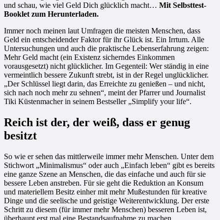
und schau, wie viel Geld Dich glücklich macht…
Mit Selbsttest-
Booklet zum Herunterladen.
Immer noch meinen laut Umfragen die meisten Menschen, dass
Geld ein entscheidender Faktor für ihr Glück ist. Ein Irrtum. Alle
Untersuchungen und auch die praktische Lebenserfahrung zeigen:
Mehr Geld macht (ein Existenz sicherndes Einkommen
vorausgesetzt) nicht glücklicher. Im Gegenteil: Wer ständig in eine
vermeintlich bessere Zukunft strebt, ist in der Regel unglücklicher.
„Der Schlüssel liegt darin, das Erreichte zu genießen – und nicht,
sich nach noch mehr zu sehnen“, meint der Pfarrer und Journalist
Tiki Küstenmacher in seinem Bestseller „Simplify your life“.
Reich ist der, der weiß, dass er genug
besitzt
So wie er sehen das mittlerweile immer mehr Menschen. Unter dem
Stichwort „Minimalismus“ oder auch „Einfach leben“ gibt es bereits
eine ganze Szene an Menschen, die das einfache und auch für sie
bessere Leben anstreben. Für sie geht die Reduktion an Konsum
und materiellem Besitz einher mit mehr Mußestunden für kreative
Dinge und die seelische und geistige Weiterentwicklung. Der erste
Schritt zu diesem (für immer mehr Menschen) besseren Leben ist,
überhaupt erst mal eine Bestandsaufnahme zu machen.