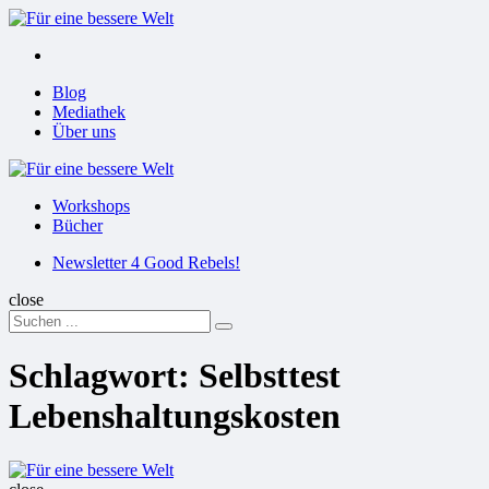
Menu
Suchen
Menu
Blog
Mediathek
Über uns
Für
eine
Workshops
bessere
Bücher
Welt
Suchen
Newsletter 4 Good Rebels!
close
Search
Suchen
for:
Schlagwort:
Selbsttest
Lebenshaltungskosten
Für
eine