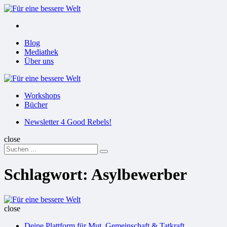
Menu
Suchen
Menu
Blog
Mediathek
Über uns
Für
eine
Workshops
bessere
Bücher
Welt
Suchen
Newsletter 4 Good Rebels!
close
Search
Suchen
for:
Schlagwort:
Asylbewerber
Für
eine
close
bessere
Deine Plattform für Mut, Gemeinschaft & Tatkraft
Welt