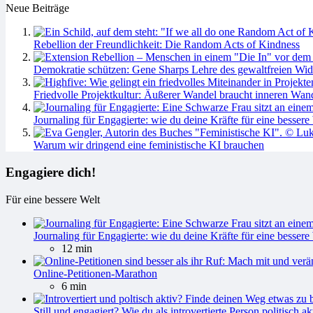
Neue Beiträge
Rebellion der Freundlichkeit: Die Random Acts of Kindness
Demokratie schützen: Gene Sharps Lehre des gewaltfreien Wid
Friedvolle Projektkultur: Äußerer Wandel braucht inneren Wan
Journaling für Engagierte: wie du deine Kräfte für eine bessere 
Warum wir dringend eine feministische KI brauchen
Engagiere dich!
Für eine bessere Welt
Journaling für Engagierte: wie du deine Kräfte für eine bessere 
12 min
Online-Petitionen-Marathon
6 min
Still und engagiert? Wie du als introvertierte Person politisch ak