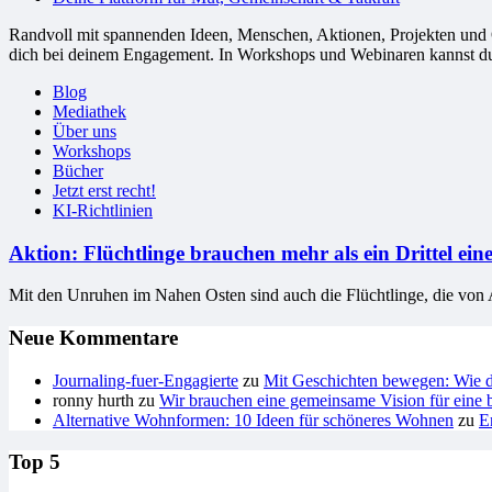
Randvoll mit spannenden Ideen, Menschen, Aktionen, Projekten und Or
dich bei deinem Engagement. In Workshops und Webinaren kannst du G
Blog
Mediathek
Über uns
Workshops
Bücher
Jetzt erst recht!
KI-Richtlinien
Aktion: Flüchtlinge brauchen mehr als ein Drittel ei
Mit den Unruhen im Nahen Osten sind auch die Flüchtlinge, die von 
Neue Kommentare
Journaling-fuer-Engagierte
zu
Mit Geschichten bewegen: Wie du
ronny hurth
zu
Wir brauchen eine gemeinsame Vision für eine b
Alternative Wohnformen: 10 Ideen für schöneres Wohnen
zu
E
Top 5