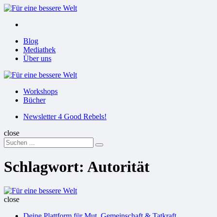
Menu
Suchen
Menu
Blog
Mediathek
Über uns
Für
eine
Workshops
bessere
Bücher
Welt
Suchen
Newsletter 4 Good Rebels!
close
Search
Suchen
for:
Schlagwort:
Autorität
Für
eine
close
bessere
Deine Plattform für Mut, Gemeinschaft & Tatkraft
Welt