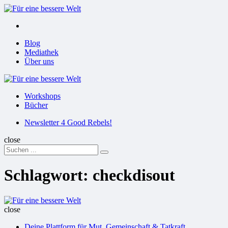
Menu
Suchen
Menu
Blog
Mediathek
Über uns
Für
eine
Workshops
bessere
Bücher
Welt
Suchen
Newsletter 4 Good Rebels!
close
Search
Suchen
for:
Schlagwort:
checkdisout
Für
eine
close
bessere
Deine Plattform für Mut, Gemeinschaft & Tatkraft
Welt