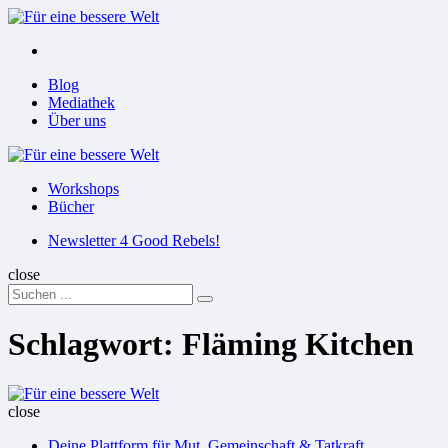
Menu
Suchen
Menu
Blog
Mediathek
Über uns
Für
eine
Workshops
bessere
Bücher
Welt
Suchen
Newsletter 4 Good Rebels!
close
Search
Suchen
for:
Schlagwort:
Fläming Kitchen
Für
eine
close
bessere
Deine Plattform für Mut, Gemeinschaft & Tatkraft
Welt