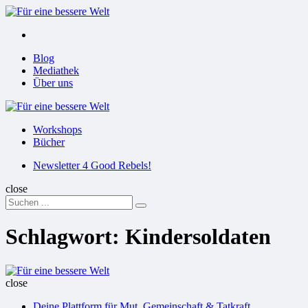
Menu
Suchen
Menu
Blog
Mediathek
Über uns
Für
eine
Workshops
bessere
Bücher
Welt
Suchen
Newsletter 4 Good Rebels!
close
Search
Suchen
for:
Schlagwort:
Kindersoldaten
Für
eine
close
bessere
Deine Plattform für Mut, Gemeinschaft & Tatkraft
Welt