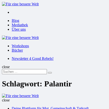
Menu
Suchen
Menu
Blog
Mediathek
Über uns
Für
eine
Workshops
bessere
Bücher
Welt
Suchen
Newsletter 4 Good Rebels!
close
Search
Suchen
for:
Schlagwort:
Palantir
Für
eine
close
bessere
Deine Plattform für Mut, Gemeinschaft & Tatkraft
Welt