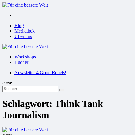
Menu
Suchen
Menu
Blog
Mediathek
Über uns
Für
eine
Workshops
bessere
Bücher
Welt
Suchen
Newsletter 4 Good Rebels!
close
Search
Suchen
for:
Schlagwort:
Think Tank
Journalism
Für
eine