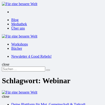
Menu
Suchen
Menu
Blog
Mediathek
Über uns
Für
eine
Workshops
bessere
Bücher
Welt
Suchen
Newsletter 4 Good Rebels!
close
Search
Suchen
for:
Schlagwort:
Webinar
Für
eine
close
bessere
Deine Plattform für Mut, Gemeinschaft & Tatkraft
Welt