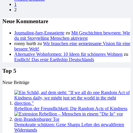
Seitennummerierung
1
der
2
Beiträge
Neue Kommentare
Journaling-fuer-Engagierte
zu
Mit Geschichten bewegen: Wie
du mit Storytelling Menschen aktivierst
ronny hurth
zu
Wir brauchen eine gemeinsame Vision für eine
bessere Welt!
Alternative Wohnformen: 10 Ideen für schöneres Wohnen
zu
Endlich! Das erste Earthship Deutschlands
Top 5
Neue Beiträge
Rebellion der Freundlichkeit: Die Random Acts of Kindness
Demokratie schützen: Gene Sharps Lehre des gewaltfreien
Widerstands