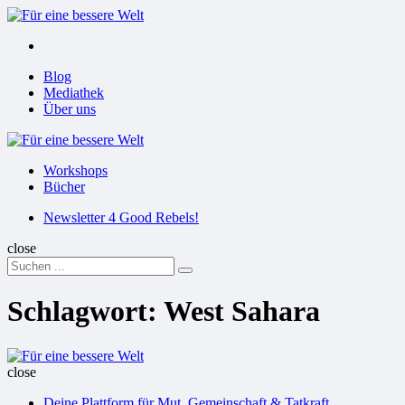
Menu
Suchen
Menu
Blog
Mediathek
Über uns
Für
eine
Workshops
bessere
Bücher
Welt
Suchen
Newsletter 4 Good Rebels!
close
Search
Suchen
for:
Schlagwort:
West Sahara
Für
eine
close
bessere
Deine Plattform für Mut, Gemeinschaft & Tatkraft
Welt