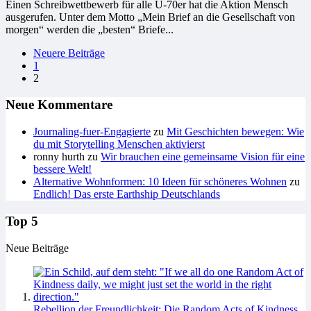
Einen Schreibwettbewerb für alle Ü-70er hat die Aktion Mensch
ausgerufen. Unter dem Motto „Mein Brief an die Gesellschaft von
morgen“ werden die „besten“ Briefe...
Seitennummerierung
Neuere Beiträge
1
der
2
Beiträge
Neue Kommentare
Journaling-fuer-Engagierte
zu
Mit Geschichten bewegen: Wie
du mit Storytelling Menschen aktivierst
ronny hurth
zu
Wir brauchen eine gemeinsame Vision für eine
bessere Welt!
Alternative Wohnformen: 10 Ideen für schöneres Wohnen
zu
Endlich! Das erste Earthship Deutschlands
Top 5
Neue Beiträge
Rebellion der Freundlichkeit: Die Random Acts of Kindness