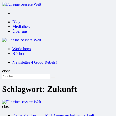
Menu
Suchen
Menu
Blog
Mediathek
Über uns
Für
eine
Workshops
bessere
Bücher
Welt
Suchen
Newsletter 4 Good Rebels!
close
Search
Suchen
for:
Schlagwort:
Zukunft
Für
eine
close
bessere
Deine Plattform für Mut, Gemeinschaft & Tatkraft
Welt