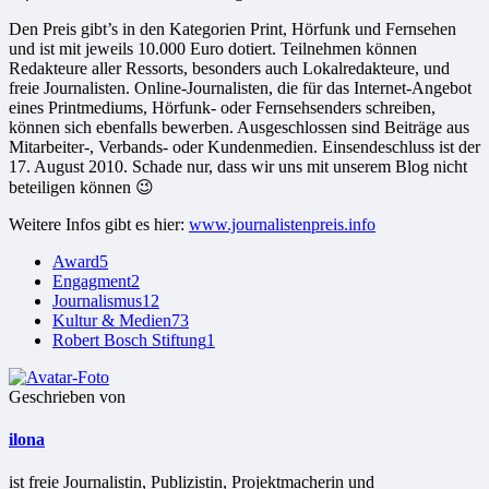
Den Preis gibt’s in den Kategorien Print, Hörfunk und Fernsehen
und ist mit jeweils 10.000 Euro dotiert. Teilnehmen können
Redakteure aller Ressorts, besonders auch Lokalredakteure, und
freie Journalisten. Online-Journalisten, die für das Internet-Angebot
eines Printmediums, Hörfunk- oder Fernsehsenders schreiben,
können sich ebenfalls bewerben. Ausgeschlossen sind Beiträge aus
Mitarbeiter-, Verbands- oder Kundenmedien. Einsendeschluss ist der
17. August 2010. Schade nur, dass wir uns mit unserem Blog nicht
beteiligen können 😉
Weitere Infos gibt es hier:
www.journalistenpreis.info
Award
5
Engagment
2
Journalismus
12
Kultur & Medien
73
Robert Bosch Stiftung
1
Geschrieben von
ilona
ist freie Jour­na­lis­tin, Publizistin, Projekt­ma­che­rin und