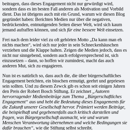
beitragen, dass dieses Engagement nicht nur gewürdigt wird,
sondern dass es im besten Fall anderen als Motivation und Vorbild
dient. Das ist übrigens auch mit ein Grund, warum wir diesen Blog
gegründet haben: Berichten Medien nur über die negativen,
bedrückenden, entmutigenden Seiten dieser Welt, wird sich kaum
jemand aufraffen können, und sich
für eine bessere Welt
einsetzen.
Frei nach dem leider viel zu oft gehörten Motto „Da kann man eh
nichts machen“, wird sich nur jeder in sein Schneckenhäuschen
verziehen und die Klappe halten. Zeigen die Medien jedoch, dass es
nicht nur sinngebend, sondern auch erfolgversprechend ist, sich
einzusetzen – dann, so hoffen wir zumindest, macht das auch
anderen Mut, sich zu engagieren.
Nun ist es natürlich so, dass auch die, die über bürgerschaftliches
Engagement berichten, ein bisschen ermutigt, geehrt und gepriesen
sein sollten. Und zu diesem Zewck gib es schon seit einigen Jahren
den Preis der Robert Bosch Stiftung. Er zeichnet
„Autoren
hervorragender Medienbeiträge zum Thema „Bürgerschaftliches
Engagement“ aus und hebt die Bedeutung dieses Engagements für
die Zukunft unserer Gesellschaft hervor. Prämiert werden Beiträge,
die beispielhaft und gegebenenfalls auch kritisch darstellen und
fragen, was Bürgergesellschaft ausmacht, wie und warum
Menschen Verantwortung übernehmen und welche Bedingungen sie
dafür brauchen“
, wie die Stiftung selbst schreibt.