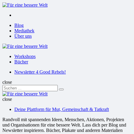
Menu
Suchen
Menu
Blog
Mediathek
Über uns
Für
eine
Workshops
bessere
Bücher
Welt
Suchen
Newsletter 4 Good Rebels!
close
Search
Suchen
for:
Für
eine
close
bessere
Deine Plattform für Mut, Gemeinschaft & Tatkraft
Welt
Randvoll mit spannenden Ideen, Menschen, Aktionen, Projekten
und Organisationen für eine bessere Welt. Lass dich per Blog und
Newsletter inspirieren. Bücher, Plakate und anderen Materialien