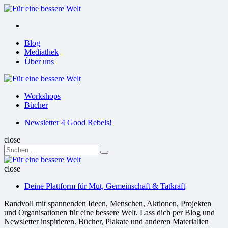
Menu
Suchen
Menu
Blog
Mediathek
Über uns
Für
eine
Workshops
bessere
Bücher
Welt
Suchen
Newsletter 4 Good Rebels!
close
Search
Suchen
for:
Für
eine
close
bessere
Deine Plattform für Mut, Gemeinschaft & Tatkraft
Welt
Randvoll mit spannenden Ideen, Menschen, Aktionen, Projekten
und Organisationen für eine bessere Welt. Lass dich per Blog und
Newsletter inspirieren. Bücher, Plakate und anderen Materialien