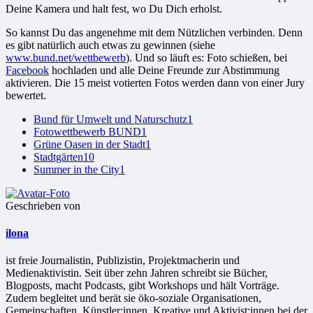
Deine Kamera und halt fest, wo Du Dich erholst.
So kannst Du das angenehme mit dem Nützlichen verbinden. Denn
es gibt natürlich auch etwas zu gewinnen (siehe
www.bund.net/wettbewerb
). Und so läuft es: Foto schießen, bei
Facebook
hochladen und alle Deine Freunde zur Abstimmung
aktivieren. Die 15 meist votierten Fotos werden dann von einer Jury
bewertet.
Bund für Umwelt und Naturschutz
1
Fotowettbewerb BUND
1
Grüne Oasen in der Stadt
1
Stadtgärten
10
Summer in the City
1
Geschrieben von
ilona
ist freie Jour­na­lis­tin, Publizistin, Projekt­ma­che­rin und
Medienaktivistin. Seit über zehn Jahren schreibt sie Bücher,
Blogposts, macht Podcasts, gibt Workshops und hält Vorträge.
Zudem begleitet und berät sie öko-soziale Organisationen,
Gemeinschaften, Künstler:innen, Kreative und Aktivist:innen bei der