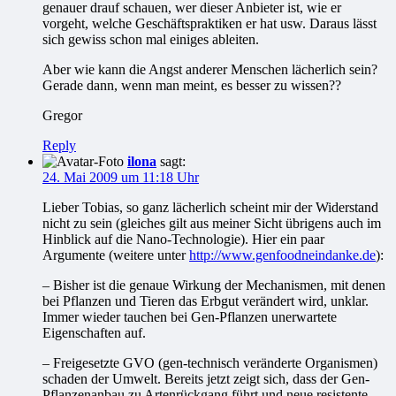
genauer drauf schauen, wer dieser Anbieter ist, wie er
vorgeht, welche Geschäftspraktiken er hat usw. Daraus lässt
sich gewiss schon mal einiges ableiten.
Aber wie kann die Angst anderer Menschen lächerlich sein?
Gerade dann, wenn man meint, es besser zu wissen??
Gregor
Reply
ilona
sagt:
24. Mai 2009 um 11:18 Uhr
Lieber Tobias, so ganz lächerlich scheint mir der Widerstand
nicht zu sein (gleiches gilt aus meiner Sicht übrigens auch im
Hinblick auf die Nano-Technologie). Hier ein paar
Argumente (weitere unter
http://www.genfoodneindanke.de
):
– Bisher ist die genaue Wirkung der Mechanismen, mit denen
bei Pflanzen und Tieren das Erbgut verändert wird, unklar.
Immer wieder tauchen bei Gen-Pflanzen unerwartete
Eigenschaften auf.
– Freigesetzte GVO (gen-technisch veränderte Organismen)
schaden der Umwelt. Bereits jetzt zeigt sich, dass der Gen-
Pflanzenanbau zu Artenrückgang führt und neue resistente