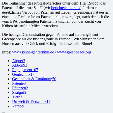
Die Teilnehmer des Protest-Marsches unter dem Titel „Stoppt das
Patent auf die arme Sau!“ (wir
berichteten bereits
) fordern ein
gesetzliches Verbot von Patenten auf Leben. Greenpeace hat gestern
eine neue Recherche zu Patentanträgen vorgelegt, nach der sich die
vom EPA genehmigten Patente inzwischen von der Zucht von
Kühen bis auf die Milch erstrecken.
Die heutige Demonstration gegen Patente auf Leben gilt laut
Greenpeace als die bisher größte in Europa. Wir wünschen vom
Norden aus viel Glück und Erfolg – in unser aller Sinne!
Infos:
www.keine-gentechnik.de
/
www.greenpeace.org
Aigner
3
Aktion
93
Engagement
107
Gentechnik
17
Gesundheit & Ernährung
50
Patente
3
Pflanzen
2
Saatgut
5
Tiere
7
Umwelt & Tierschutz
17
Verbot
1