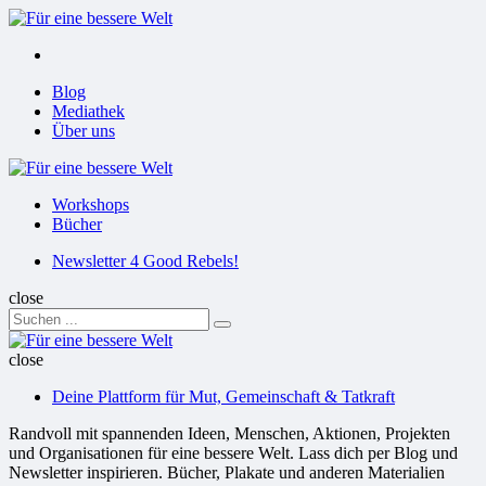
Menu
Suchen
Menu
Blog
Mediathek
Über uns
Für
eine
Workshops
bessere
Bücher
Welt
Suchen
Newsletter 4 Good Rebels!
close
Search
Suchen
for:
Für
eine
close
bessere
Deine Plattform für Mut, Gemeinschaft & Tatkraft
Welt
Randvoll mit spannenden Ideen, Menschen, Aktionen, Projekten
und Organisationen für eine bessere Welt. Lass dich per Blog und
Newsletter inspirieren. Bücher, Plakate und anderen Materialien