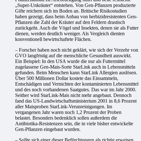
„Super-Unkräuter“ entstehen. Von Gen-Pflanzen produzierte
Gifte reichern sich im Boden an. Britische Risikostudien
haben gezeigt, dass beim Anbau von herbizidresistenten Gen-
Pflanzen die Zahl der Kräuter auf den Feldern drastisch
zurückgeht. Auch die Vögel und Insekten, denen sie als Futter
dienen, werden deutlich weniger. Als Vergleich dienten
konventionell bewirtschaftete Flächen.
– Forscher haben noch nicht geklärt, wie sich der Verzehr von
GVO langfristig auf die menschliche Gesundheit auswirkt.
Ein Beispiel: In den USA wurde die nur als Futtermittel
zugelassene Gen-Mais-Sorte StarLink auch in Lebensmitteln
gefunden. Beim Menschen kann StarLink Allergien auslösen.
Über 500 Millionen Dollar kostete das Einsammeln,
Entschädigen und Vernichten der kontaminierten Lebensmittel
und des noch vorhandenen Saatgutes. Das war im Jahr 2000.
Seither wird StarLink-Mais nicht mehr angebaut. Dennoch
fand das US-Landwirtschaftsministerium 2001 in 8,6 Prozent
aller Maisproben StarLink-Verunreinigungen. Im
vergangenen Jahr waren noch 1,2 Prozent der Proben
belastet. Besonders bedenklich sollen außerdem die
Antibiotika-Resistenzen sein, die in viele bisher entwickelte
Gen-Pflanzen eingebaut wurden.
– Sollte sich einer dieser Befürchtungen als richtig erweisen,