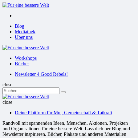
Menu
Suchen
Menu
Blog
Mediathek
Über uns
Für
eine
Workshops
bessere
Bücher
Welt
Suchen
Newsletter 4 Good Rebels!
close
Search
Suchen
for:
Für
eine
close
bessere
Deine Plattform für Mut, Gemeinschaft & Tatkraft
Welt
Randvoll mit spannenden Ideen, Menschen, Aktionen, Projekten
und Organisationen für eine bessere Welt. Lass dich per Blog und
Newsletter inspirieren. Bücher, Plakate und anderen Materialien