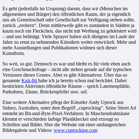
Es geht (jedenfalls im Ursprung) darum, dass wir (Menschen im
allgemeinen und Bürger) den öffentlichen Raum, der ja eigentlich
uns als Gemeinschaft oder Gesellschaft zur Verfügung stehen sollte,
zurück „erobern“. Denn mittlerweile gibt es zumindest in Städten ja
kaum noch ein Fleckchen, das nicht mit Werbung zu gekleistert wird
– und uns belästigt. Viele Sprayer haben sich übrigens im Laufe der
Jahre zu ernst zu nehmenden Künstlern weiter entwickelt. Mehr und
mehr Ausstellungen und Publikationen widmen sich dieser
Kunstform.
So weit, so gut. Dennoch es war und bleibt es für viele eben auch
eine Geschmacksfrage – nicht alle stehen gerade auf die typischen
Versionen dieses Genres. Aber es gibt Alternativen. Über das so
genannte
Knit-fiti
habe ich ja bereits schon mal berichtet. Dabei
bestrickten Aktivisten öffentliche Räume – sprich Laternenpfähle,
Parkuhren, Zäune, Brückenpfeiler usw. usf.
Eine weitere Alternative pflegt der Künstler
Andy Uprock aus
Sidney, Australien, unter dem Begriff „cuprocking“. Seine Street Art
entsteht im Bit-und-Byte-Pixel-Verfahren: In Maschendrahtzäune
klemmt er verschieden farbige Plastikbecker und erzeugt so
Schriften und Bilder. Hier die Website mit einer umfangreichen
Bildergalerie und Videos:
www.cuprocking.com