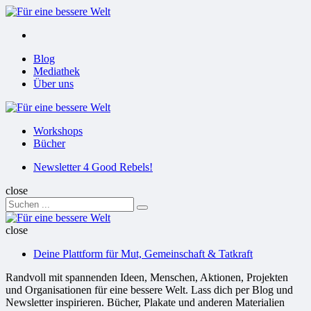
Menu
Suchen
Menu
Blog
Mediathek
Über uns
Für
eine
Workshops
bessere
Bücher
Welt
Suchen
Newsletter 4 Good Rebels!
close
Search
Suchen
for:
Für
eine
close
bessere
Deine Plattform für Mut, Gemeinschaft & Tatkraft
Welt
Randvoll mit spannenden Ideen, Menschen, Aktionen, Projekten
und Organisationen für eine bessere Welt. Lass dich per Blog und
Newsletter inspirieren. Bücher, Plakate und anderen Materialien