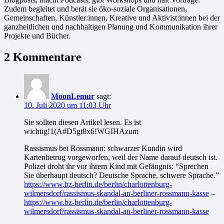
Zudem begleitet und berät sie öko-soziale Organisationen,
Gemeinschaften, Künstler:innen, Kreative und Aktivist:innen bei der
ganzheitlichen und nachhaltigen Planung und Kommunikation ihrer
Projekte und Bücher.
2 Kommentare
MoonLemur
sagt:
10. Juli 2020 um 11:03 Uhr
Sie sollten diesen Artikel lesen. Es ist
wichtig!1(A#D5gt8x6!WGIHAzum
Rassismus bei Rossmann: schwarzer Kundin wird
Kartenbetrug vorgeworfen, weil der Name darauf deutsch ist.
Polizei droht ihr vor ihrem Kind mit Gefängnis: “Sprechen
Sie überhaupt deutsch? Deutsche Sprache, schwere Sprache.”
https://www.bz-berlin.de/berlin/charlottenburg-
wilmersdorf/rassismus-skandal-an-berliner-rossmann-kasse
–
https://www.bz-berlin.de/berlin/charlottenburg-
wilmersdorf/rassismus-skandal-an-berliner-rossmann-kasse