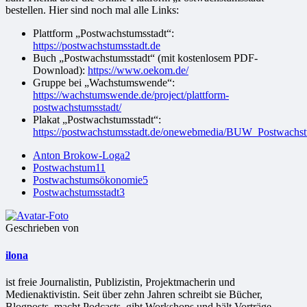
bestellen. Hier sind noch mal alle Links:
Plattform „Postwachstumsstadt“:
https://postwachstumsstadt.de
Buch „Postwachstumsstadt“ (mit kostenlosem PDF-
Download):
https://www.oekom.de/
Gruppe bei „Wachstumswende“:
https://wachstumswende.de/project/plattform-
postwachstumsstadt/
Plakat „Postwachstumsstadt“:
https://postwachstumsstadt.de/onewebmedia/BUW_Postwac
Anton Brokow-Loga
2
Postwachstum
11
Postwachstumsökonomie
5
Postwachstumsstadt
3
Geschrieben von
ilona
ist freie Jour­na­lis­tin, Publizistin, Projekt­ma­che­rin und
Medienaktivistin. Seit über zehn Jahren schreibt sie Bücher,
Blogposts, macht Podcasts, gibt Workshops und hält Vorträge.