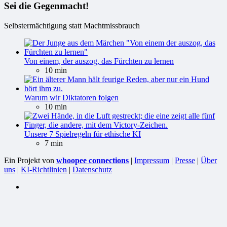
Sei die Gegenmacht!
Selbstermächtigung statt Machtmissbrauch
Von einem, der auszog, das Fürchten zu lernen
10 min
Warum wir Diktatoren folgen
10 min
Unsere 7 Spielregeln für ethische KI
7 min
Ein Projekt von
whoopee connections
|
Impressum
|
Presse
|
Über
uns
|
KI-Richtlinien
|
Datenschutz