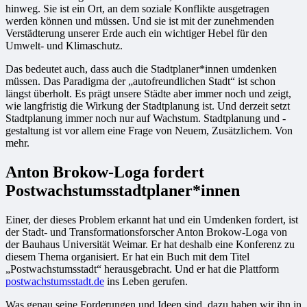
hinweg. Sie ist ein Ort, an dem soziale Konflikte ausgetragen
werden können und müssen. Und sie ist mit der zunehmenden
Verstädterung unserer Erde auch ein wichtiger Hebel für den
Umwelt- und Klimaschutz.
Das bedeutet auch, dass auch die Stadtplaner*innen umdenken
müssen. Das Paradigma der „autofreundlichen Stadt“ ist schon
längst überholt. Es prägt unsere Städte aber immer noch und zeigt,
wie langfristig die Wirkung der Stadtplanung ist. Und derzeit setzt
Stadtplanung immer noch nur auf Wachstum. Stadtplanung und -
gestaltung ist vor allem eine Frage von Neuem, Zusätzlichem. Von
mehr.
Anton Brokow-Loga fordert
Postwachstumsstadtplaner*innen
Einer, der dieses Problem erkannt hat und ein Umdenken fordert, ist
der Stadt- und Transformationsforscher Anton Brokow-Loga von
der Bauhaus Universität Weimar. Er hat deshalb eine Konferenz zu
diesem Thema organisiert. Er hat ein Buch mit dem Titel
„Postwachstumsstadt“ herausgebracht. Und er hat die Plattform
postwachstumsstadt.de
ins Leben gerufen.
Was genau seine Forderungen und Ideen sind, dazu haben wir ihn in