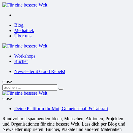
Menu
Suchen
Menu
Blog
Mediathek
Über uns
Für
eine
Workshops
bessere
Bücher
Welt
Suchen
Newsletter 4 Good Rebels!
close
Search
Suchen
for:
Für
eine
close
bessere
Deine Plattform für Mut, Gemeinschaft & Tatkraft
Welt
Randvoll mit spannenden Ideen, Menschen, Aktionen, Projekten
und Organisationen für eine bessere Welt. Lass dich per Blog und
Newsletter inspirieren. Bücher, Plakate und anderen Materialien