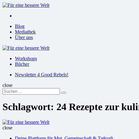
Menu
Suchen
Menu
Blog
Mediathek
Über uns
Für
eine
Workshops
bessere
Bücher
Welt
Suchen
Newsletter 4 Good Rebels!
close
Search
Suchen
for:
Schlagwort:
24 Rezepte zur kul
Für
eine
close
bessere
Deine Plattform für Mut, Gemeinschaft & Tatkraft
Welt