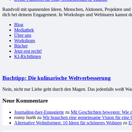
Randvoll mit spannenden Ideen, Menschen, Aktionen, Projekten und Or
dich bei deinem Engagement. In Workshops und Webinaren kannst du G
Blog
Mediathek
Über uns
Workshops
Bücher
Jetzt erst recht!
KI-Richtlinien
Buchtipp: Die kulinarische Weltverbesserung
Nein, nicht nur Liebe geht durch den Magen. Das jedenfalls weiß Wam 
Neue Kommentare
Journaling-fuer-Engagierte
zu
Mit Geschichten bewegen: Wie du
ronny hurth
zu
Wir brauchen eine gemeinsame Vision für eine b
Alternative Wohnformen: 10 Ideen für schöneres Wohnen
zu
E