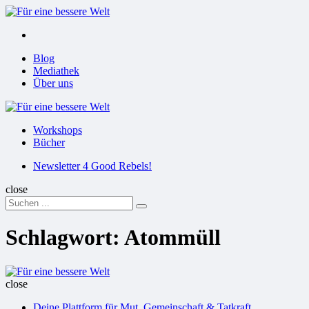
Menu
Suchen
Menu
Blog
Mediathek
Über uns
Für
eine
Workshops
bessere
Bücher
Welt
Suchen
Newsletter 4 Good Rebels!
close
Search
Suchen
for:
Schlagwort:
Atommüll
Für
eine
close
bessere
Deine Plattform für Mut, Gemeinschaft & Tatkraft
Welt