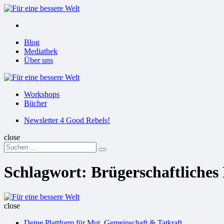
Menu
Suchen
Menu
Blog
Mediathek
Über uns
Für
eine
Workshops
bessere
Bücher
Welt
Suchen
Newsletter 4 Good Rebels!
close
Search
Suchen
for:
Schlagwort:
Brügerschaftliche
Für
eine
close
bessere
Deine Plattform für Mut, Gemeinschaft & Tatkraft
Welt