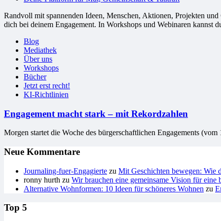
Randvoll mit spannenden Ideen, Menschen, Aktionen, Projekten und Or
dich bei deinem Engagement. In Workshops und Webinaren kannst du G
Blog
Mediathek
Über uns
Workshops
Bücher
Jetzt erst recht!
KI-Richtlinien
Engagement macht stark – mit Rekordzahlen
Morgen startet die Woche des bürger­schaft­li­chen Enga­ge­ments (
Neue Kommentare
Journaling-fuer-Engagierte
zu
Mit Geschichten bewegen: Wie du
ronny hurth
zu
Wir brauchen eine gemeinsame Vision für eine b
Alternative Wohnformen: 10 Ideen für schöneres Wohnen
zu
E
Top 5