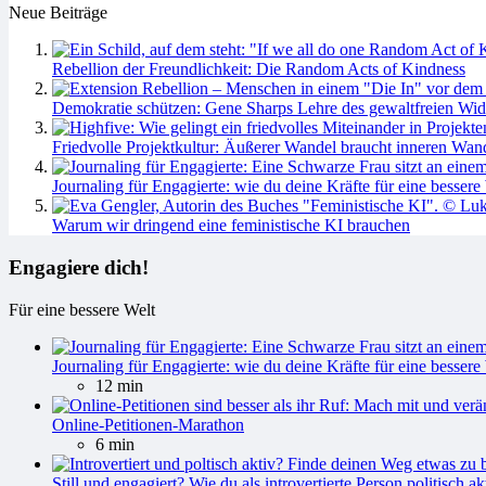
Neue Beiträge
Rebellion der Freundlichkeit: Die Random Acts of Kindness
Demokratie schützen: Gene Sharps Lehre des gewaltfreien Wid
Friedvolle Projektkultur: Äußerer Wandel braucht inneren Wan
Journaling für Engagierte: wie du deine Kräfte für eine bessere 
Warum wir dringend eine feministische KI brauchen
Engagiere dich!
Für eine bessere Welt
Journaling für Engagierte: wie du deine Kräfte für eine bessere 
12 min
Online-Petitionen-Marathon
6 min
Still und engagiert? Wie du als introvertierte Person politisch ak