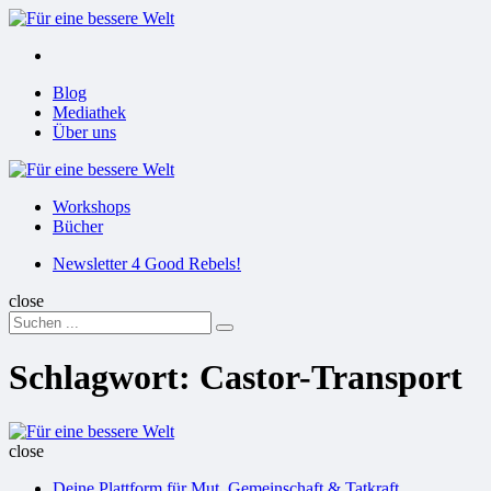
Menu
Suchen
Menu
Blog
Mediathek
Über uns
Für
eine
Workshops
bessere
Bücher
Welt
Suchen
Newsletter 4 Good Rebels!
close
Search
Suchen
for:
Schlagwort:
Castor-Transport
Für
eine
close
bessere
Deine Plattform für Mut, Gemeinschaft & Tatkraft
Welt