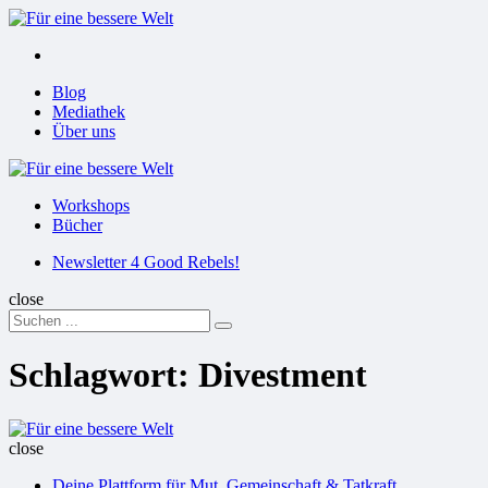
Menu
Suchen
Menu
Blog
Mediathek
Über uns
Für
eine
Workshops
bessere
Bücher
Welt
Suchen
Newsletter 4 Good Rebels!
close
Search
Suchen
for:
Schlagwort:
Divestment
Für
eine
close
bessere
Deine Plattform für Mut, Gemeinschaft & Tatkraft
Welt