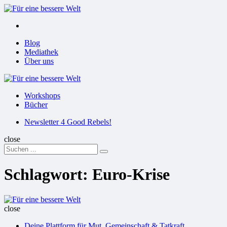
Menu
Suchen
Menu
Blog
Mediathek
Über uns
Für
eine
Workshops
bessere
Bücher
Welt
Suchen
Newsletter 4 Good Rebels!
close
Search
Suchen
for:
Schlagwort:
Euro-Krise
Für
eine
close
bessere
Deine Plattform für Mut, Gemeinschaft & Tatkraft
Welt