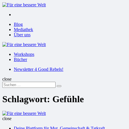
Menu
Suchen
Menu
Blog
Mediathek
Über uns
Für
eine
Workshops
bessere
Bücher
Welt
Suchen
Newsletter 4 Good Rebels!
close
Search
Suchen
for:
Schlagwort:
Gefühle
Für
eine
close
bessere
Deine Plattform für Mut, Gemeinschaft & Tatkraft
Welt