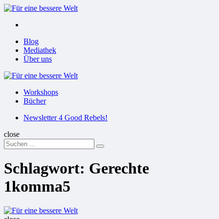
Menu
Suchen
Menu
Blog
Mediathek
Über uns
Für
eine
Workshops
bessere
Bücher
Welt
Suchen
Newsletter 4 Good Rebels!
close
Search
Suchen
for:
Schlagwort:
Gerechte
1komma5
Für
eine