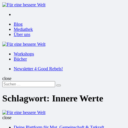
Menu
Suchen
Menu
Blog
Mediathek
Über uns
Für
eine
Workshops
bessere
Bücher
Welt
Suchen
Newsletter 4 Good Rebels!
close
Search
Suchen
for:
Schlagwort:
Innere Werte
Für
eine
close
bessere
Deine Plattform für Mut, Gemeinschaft & Tatkraft
Welt