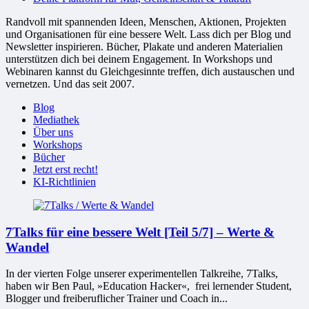
Randvoll mit spannenden Ideen, Menschen, Aktionen, Projekten
und Organisationen für eine bessere Welt. Lass dich per Blog und
Newsletter inspirieren. Bücher, Plakate und anderen Materialien
unterstützen dich bei deinem Engagement. In Workshops und
Webinaren kannst du Gleichgesinnte treffen, dich austauschen und
vernetzen. Und das seit 2007.
Blog
Mediathek
Über uns
Workshops
Bücher
Jetzt erst recht!
KI-Richtlinien
7Talks für eine bessere Welt [Teil 5/7] – Werte &
Wandel
In der vierten Folge unserer experimentellen Talkreihe, 7Talks,
haben wir Ben Paul, »Edu­ca­tion Hacker«, frei ler­nen­der Stu­dent,
Blog­ger und frei­be­ruf­licher Trai­ner und Coach in...