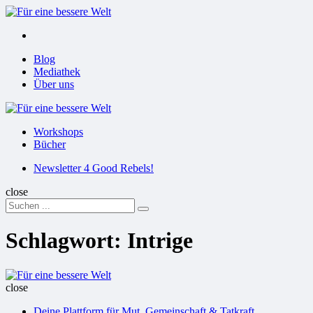
Menu
Suchen
Menu
Blog
Mediathek
Über uns
Für
eine
Workshops
bessere
Bücher
Welt
Suchen
Newsletter 4 Good Rebels!
close
Search
Suchen
for:
Schlagwort:
Intrige
Für
eine
close
bessere
Deine Plattform für Mut, Gemeinschaft & Tatkraft
Welt