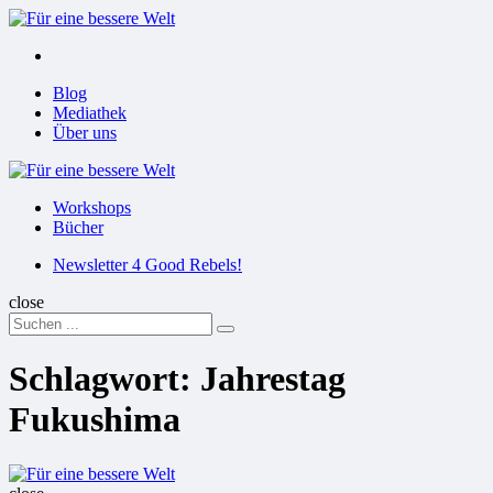
Menu
Suchen
Menu
Blog
Mediathek
Über uns
Für
eine
Workshops
bessere
Bücher
Welt
Suchen
Newsletter 4 Good Rebels!
close
Search
Suchen
for:
Schlagwort:
Jahrestag
Fukushima
Für
eine