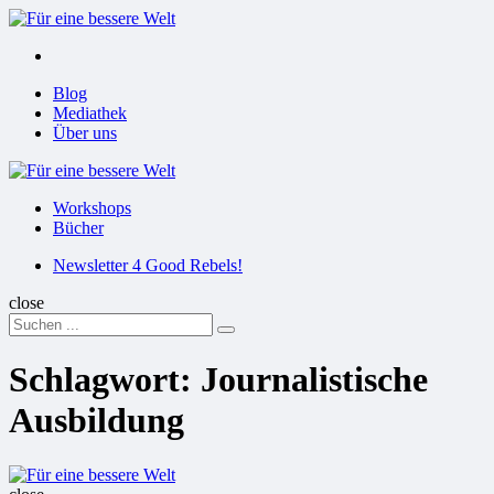
Menu
Suchen
Menu
Blog
Mediathek
Über uns
Für
eine
Workshops
bessere
Bücher
Welt
Suchen
Newsletter 4 Good Rebels!
close
Search
Suchen
for:
Schlagwort:
Journalistische
Ausbildung
Für
eine