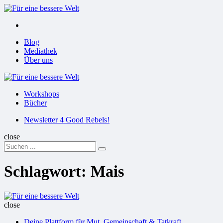
Menu
Suchen
Menu
Blog
Mediathek
Über uns
Für
eine
Workshops
bessere
Bücher
Welt
Suchen
Newsletter 4 Good Rebels!
close
Search
Suchen
for:
Schlagwort:
Mais
Für
eine
close
bessere
Deine Plattform für Mut, Gemeinschaft & Tatkraft
Welt