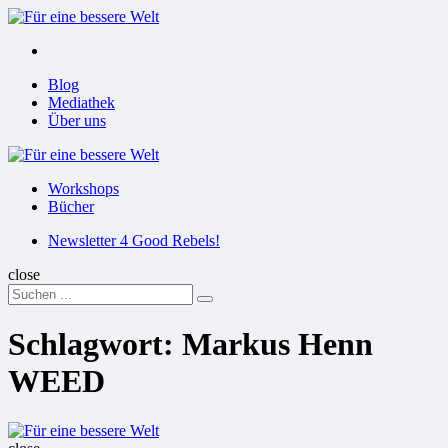
Menu
Suchen
Menu
Blog
Mediathek
Über uns
Für
eine
Workshops
bessere
Bücher
Welt
Suchen
Newsletter 4 Good Rebels!
close
Search
Suchen
for:
Schlagwort:
Markus Henn
WEED
Für
eine