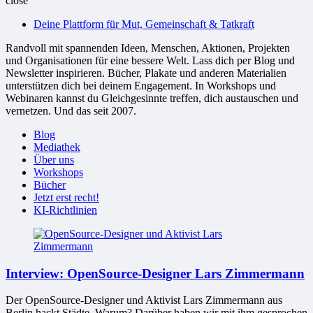
close
bessere
Deine Plattform für Mut, Gemeinschaft & Tatkraft
Welt
Randvoll mit spannenden Ideen, Menschen, Aktionen, Projekten
und Organisationen für eine bessere Welt. Lass dich per Blog und
Newsletter inspirieren. Bücher, Plakate und anderen Materialien
unterstützen dich bei deinem Engagement. In Workshops und
Webinaren kannst du Gleichgesinnte treffen, dich austauschen und
vernetzen. Und das seit 2007.
Blog
Mediathek
Über uns
Workshops
Bücher
Jetzt erst recht!
KI-Richtlinien
Interview: OpenSource-Designer Lars Zimmermann
Der OpenSource-Designer und Aktivist Lars Zimmermann aus
Berlin hackt Städte. Warum? Darüber haben wir mit ihm gesprochen