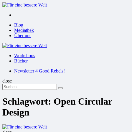
Menu
Suchen
Menu
Blog
Mediathek
Über uns
Für
eine
Workshops
bessere
Bücher
Welt
Suchen
Newsletter 4 Good Rebels!
close
Search
Suchen
for:
Schlagwort:
Open Circular
Design
Für
eine